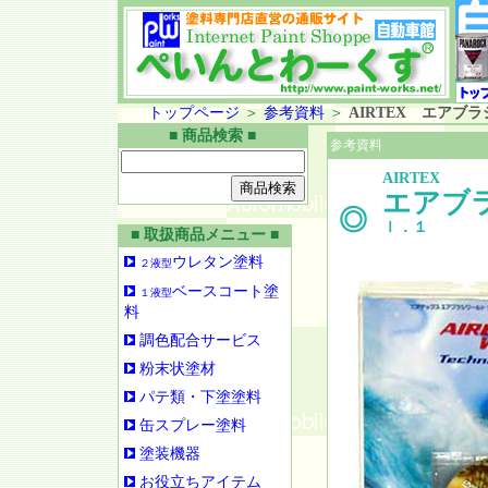
トップページ
＞
参考資料
＞
AIRTEX エアブラ
■ 商品検索 ■
参考資料
AIRTEX
エアブ
◎
ｌ．１
■ 取扱商品メニュー ■
ウレタン塗料
２液型
ベースコート塗
１液型
料
調色配合サービス
粉末状塗材
パテ類・下塗塗料
缶スプレー塗料
塗装機器
お役立ちアイテム