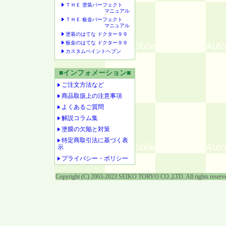
ＴＨＥ 塗装パーフェクト
マニュアル
ＴＨＥ 板金パーフェクト
マニュアル
塗装のはてな ドクター９９
板金のはてな ドクター９９
カスタムペイントヘブン
■インフォメーション■
ご注文方法など
商品取扱上の注意事項
よくあるご質問
解説コラム集
塗膜の欠陥と対策
特定商取引法に基づく表
示
プライバシー・ポリシー
Copyright (C) 2003-2023 SEIKO TORYO CO.,LTD. All rights reserv