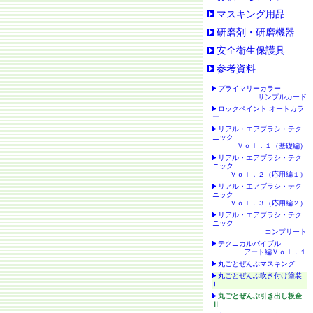
マスキング用品
研磨剤・研磨機器
安全衛生保護具
参考資料
プライマリーカラー
サンプルカード
ロックペイント オートカラ
ー
リアル・エアブラシ・テク
ニック
Ｖｏｌ．１（基礎編）
リアル・エアブラシ・テク
ニック
Ｖｏｌ．２（応用編１）
リアル・エアブラシ・テク
ニック
Ｖｏｌ．３（応用編２）
リアル・エアブラシ・テク
ニック
コンプリート
テクニカルバイブル
アート編Ｖｏｌ．１
丸ごとぜんぶマスキング
丸ごとぜんぶ吹き付け塗装
Ⅱ
丸ごとぜんぶ引き出し板金
Ⅱ