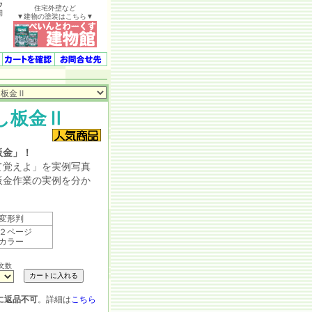
ウ
住宅外壁など
開
▼建物の塗装はこちら▼
し板金Ⅱ
板金」！
覚えよ」を実例写真
板金作業の実例を分か
。
変形判
２ページ
カラー
文数
に返品不可
。詳細は
こちら