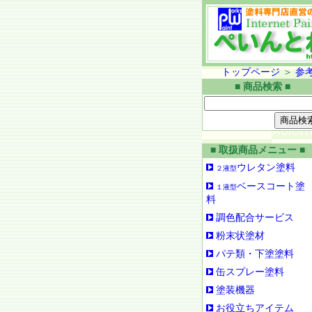
トップページ
＞
参
■ 商品検索 ■
■ 取扱商品メニュー ■
ウレタン塗料
２液型
ベースコート塗
１液型
料
調色配合サービス
粉末状塗材
パテ類・下塗塗料
缶スプレー塗料
塗装機器
お役立ちアイテム