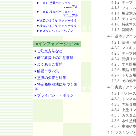
4-1-2
テープ
ＴＨＥ 塗装パーフェクト
マニュアル
4-1-3
フィル
ＴＨＥ 板金パーフェクト
4-1-4
用途別
マニュアル
4-1-5
ディス
塗装のはてな ドクター９９
4-1-6
特殊マ
板金のはてな ドクター９９
4-1-7
新聞紙
カスタムペイントヘブン
4-2
基本テクニ
4-2-1
清掃・
■インフォメーション■
4-2-2
マスキ
ご注文方法など
4-2-3
テープ
商品取扱上の注意事項
4-2-4
見切り
よくあるご質問
4-2-5
すき間
4-2-6
際貼り
解説コラム集
4-2-7
トリム
塗膜の欠陥と対策
4-2-8
その他
特定商取引法に基づく表
4-3
実践テクニ
示
4-3-1
リバー
プライバシー・ポリシー
4-3-2
トンネ
4-3-3
内板骨
4-3-4
上塗り
4-3-5
カスタ
4-3-6
水性塗
4-3-7
車種や
4-4
マスキング