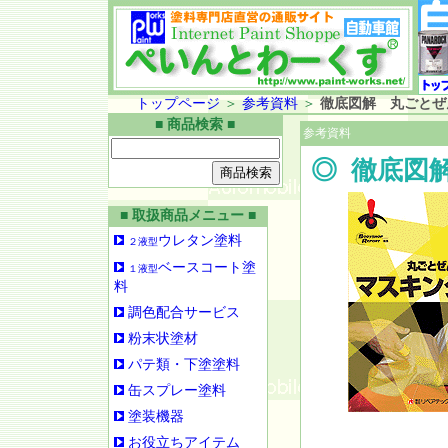
トップページ
＞
参考資料
＞
徹底図解 丸ごとぜ
■ 商品検索 ■
参考資料
◎
徹底図
■ 取扱商品メニュー ■
ウレタン塗料
２液型
ベースコート塗
１液型
料
調色配合サービス
粉末状塗材
パテ類・下塗塗料
缶スプレー塗料
塗装機器
お役立ちアイテム