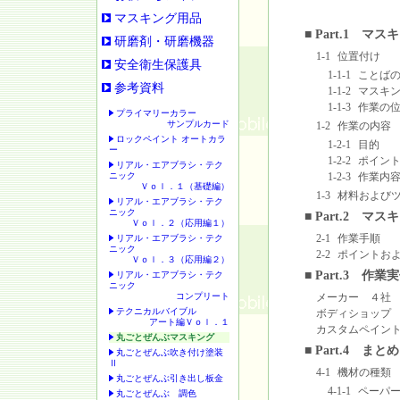
マスキング用品
■ Part.1 マ
研磨剤・研磨機器
1-1
位置付け
安全衛生保護具
1-1-1
ことば
参考資料
1-1-2
マスキ
1-1-3
作業の
プライマリーカラー
サンプルカード
1-2
作業の内容
ロックペイント オートカラ
1-2-1
目的
ー
1-2-2
ポイン
リアル・エアブラシ・テク
ニック
1-2-3
作業内
Ｖｏｌ．１（基礎編）
1-3
材料および
リアル・エアブラシ・テク
ニック
■ Part.2 マ
Ｖｏｌ．２（応用編１）
2-1
作業手順
リアル・エアブラシ・テク
ニック
2-2
ポイントお
Ｖｏｌ．３（応用編２）
■ Part.3 作業
リアル・エアブラシ・テク
ニック
コンプリート
メーカー ４社
テクニカルバイブル
ボディショップ
アート編Ｖｏｌ．１
カスタムペイン
丸ごとぜんぶマスキング
■ Part.4 ま
丸ごとぜんぶ吹き付け塗装
Ⅱ
4-1
機材の種類
丸ごとぜんぶ引き出し板金
4-1-1
ペーパ
丸ごとぜんぶ 調色