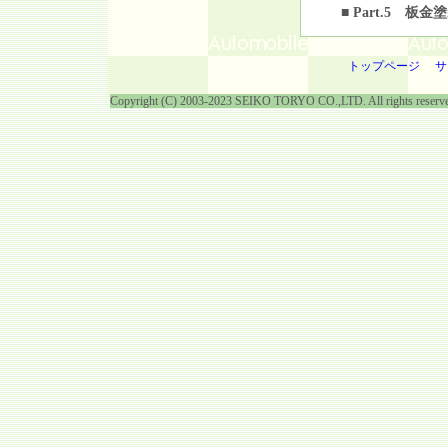
■ Part.5 板
トップページ
サ
Copyright (C) 2003-2023 SEIKO TORYO CO.,LTD. All rights reserv