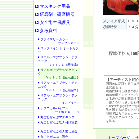
マスキング用品
研磨剤・研磨機器
メディア形式
ＤＶＤ
安全衛生保護具
収録時間
７４分
参考資料
プライマリーカラー
サンプルカード
ロックペイント オートカラ
ー
標準価格
6,160
リアル・エアブラシ・テク
ニック
Ｖｏｌ．１（基礎編）
リアルエアブラシテクニッ
ク
Ｖｏｌ．２（応用編１）
【アーティスト紹
リアル・エアブラシ・テク
国際的に活躍するフェ
ニック
金沢生まれ。
Ｖｏｌ．３（応用編２）
絵画に触れる機会の多
1989年頃インディー
リアル・エアブラシ・テク
よる創作活動を開始す
ニック
下書きをいっさい行わ
コンプリート
SHINの大きな特徴で
テクニカルバイブル
界各国で大絶賛をあび
アート編Ｖｏｌ．１
現在ではカスタムカー
丸ごとぜんぶマスキング
ーのカスタムペイント
を送る。
丸ごとぜんぶ吹き付け塗装
Ⅱ
丸ごとぜんぶ引き出し板金
丸ごとぜんぶ 調色
トップページ
サ