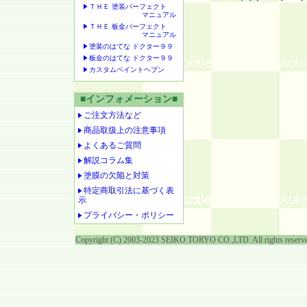
ＴＨＥ 塗装パーフェクト
マニュアル
ＴＨＥ 板金パーフェクト
マニュアル
塗装のはてな ドクター９９
板金のはてな ドクター９９
カスタムペイントヘブン
■インフォメーション■
ご注文方法など
商品取扱上の注意事項
よくあるご質問
解説コラム集
塗膜の欠陥と対策
特定商取引法に基づく表
示
プライバシー・ポリシー
Copyright (C) 2003-2023 SEIKO TORYO CO.,LTD. All rights reserv