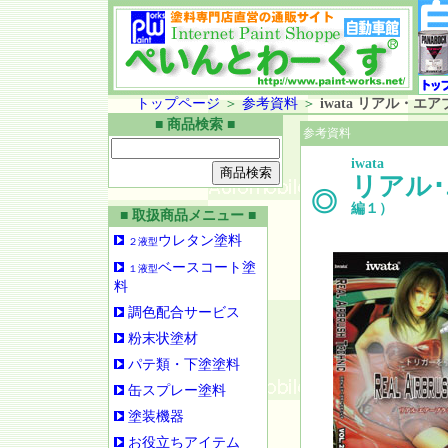
トップページ
＞
参考資料
＞
iwata リアル・
■ 商品検索 ■
参考資料
iwata
リアル
◎
編１）
■ 取扱商品メニュー ■
ウレタン塗料
２液型
ベースコート塗
１液型
料
調色配合サービス
粉末状塗材
パテ類・下塗塗料
缶スプレー塗料
塗装機器
お役立ちアイテム