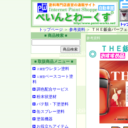
トップページ
＞
参考資料
＞
ＴＨＥ鈑金パーフェ
■ 商品検索 ■
参考資料
ＴＨＥ
◎
■ 取扱商品メニュー ■
ウレタン塗料
２液型
ベースコート塗
１液型
料
調色配合サービス
粉末状塗材
パテ類・下塗塗料
缶スプレー塗料
塗装機器
お役立ちアイテム