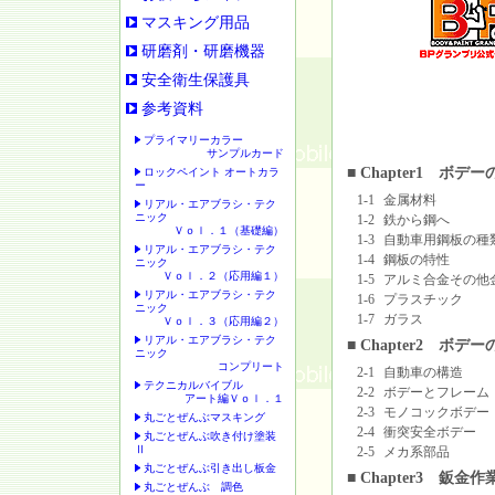
マスキング用品
研磨剤・研磨機器
安全衛生保護具
参考資料
プライマリーカラー
サンプルカード
■ Chapter1 ボデ
ロックペイント オートカラ
ー
1-1
金属材料
リアル・エアブラシ・テク
ニック
1-2
鉄から鋼へ
Ｖｏｌ．１（基礎編）
1-3
自動車用鋼板の種
リアル・エアブラシ・テク
1-4
鋼板の特性
ニック
Ｖｏｌ．２（応用編１）
1-5
アルミ合金その他
リアル・エアブラシ・テク
1-6
プラスチック
ニック
1-7
ガラス
Ｖｏｌ．３（応用編２）
リアル・エアブラシ・テク
■ Chapter2 ボデ
ニック
コンプリート
2-1
自動車の構造
テクニカルバイブル
2-2
ボデーとフレーム
アート編Ｖｏｌ．１
2-3
モノコックボデー
丸ごとぜんぶマスキング
2-4
衝突安全ボデー
丸ごとぜんぶ吹き付け塗装
Ⅱ
2-5
メカ系部品
丸ごとぜんぶ引き出し板金
■ Chapter3 鈑
丸ごとぜんぶ 調色