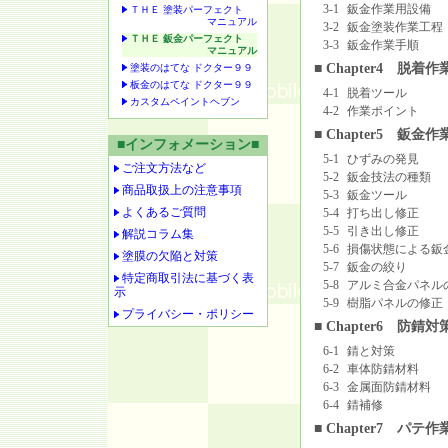
3-1
鈑金作業用設備
ＴＨＥ 塗装パーフェクト
マニュアル
3-2
鈑金塗装作業工程
ＴＨＥ 鈑金パーフェクト
3-3
鈑金作業手順
マニュアル
■ Chapter4 脱着
塗装のはてな ドクター９９
板金のはてな ドクター９９
4-1
脱着ツール
カスタムペイントヘブン
4-2
作業ポイント
■ Chapter5 鈑金
■インフォメーション■
5-1
ひずみの発見
ご注文方法など
5-2
鈑金技法の種類
商品取扱上の注意事項
5-3
鈑金ツール
よくあるご質問
5-4
打ち出し修正
5-5
引き出し修正
解説コラム集
5-6
損傷状態による鈑
塗膜の欠陥と対策
5-7
鈑金の絞り
特定商取引法に基づく表
5-8
アルミ合金パネル
示
5-9
樹脂パネルの修正
プライバシー・ポリシー
■ Chapter6 防錆対
6-1
錆と対策
6-2
車体防錆材料
6-3
金属面防錆材料
6-4
錆補修
■ Chapter7 パテ