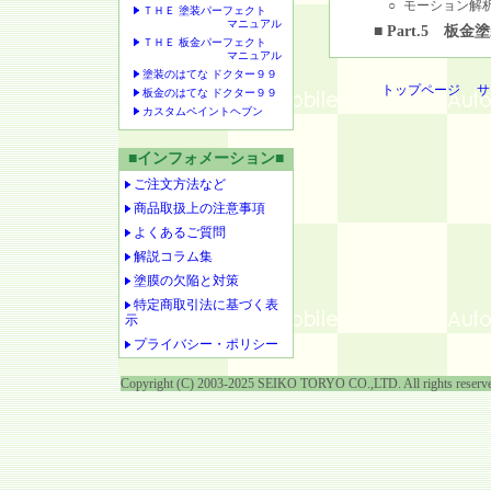
○
モーション解
ＴＨＥ 塗装パーフェクト
マニュアル
■ Part.5 板
ＴＨＥ 板金パーフェクト
マニュアル
塗装のはてな ドクター９９
トップページ
サ
板金のはてな ドクター９９
カスタムペイントヘブン
■インフォメーション■
ご注文方法など
商品取扱上の注意事項
よくあるご質問
解説コラム集
塗膜の欠陥と対策
特定商取引法に基づく表
示
プライバシー・ポリシー
Copyright (C) 2003-2025 SEIKO TORYO CO.,LTD. All rights reserv