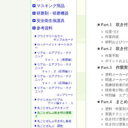
マスキング用品
研磨剤・研磨機器
安全衛生保護具
■ Part.1 吹
参考資料
○
位置づけ
プライマリーカラー
○
作業内容
サンプルカード
○
材料およびツ
ロックペイント オートカラ
ー
■ Part.2 吹
リアル・エアブラシ・テク
○
作業手順
ニック
Ｖｏｌ．１（基礎編）
○
ポイントおよ
リアル・エアブラシ・テク
■ Part.3 作業
ニック
Ｖｏｌ．２（応用編１）
○
塗料メーカー
リアル・エアブラシ・テク
○
関連メーカー
ニック
Ｖｏｌ．３（応用編２）
○
熟練技術者の
リアル・エアブラシ・テク
○
技術者が熱い
ニック
コンプリート
○
特別編 エア
テクニカルバイブル
■ Part.4 ま
アート編Ｖｏｌ．１
丸ごとぜんぶマスキング
○
塗料・作業別
丸ごとぜんぶ吹き付け塗装
○
実践テクニッ
Ⅱ
○
吹き付け塗装
丸ごとぜんぶ引き出し板金
○
吹き付け塗装
丸ごとぜんぶ 調色