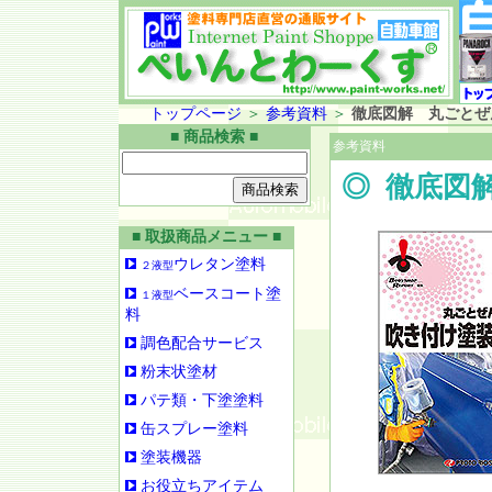
トップページ
＞
参考資料
＞
徹底図解 丸ごとぜ
■ 商品検索 ■
参考資料
◎
徹底図
■ 取扱商品メニュー ■
ウレタン塗料
２液型
ベースコート塗
１液型
料
調色配合サービス
粉末状塗材
パテ類・下塗塗料
缶スプレー塗料
塗装機器
お役立ちアイテム