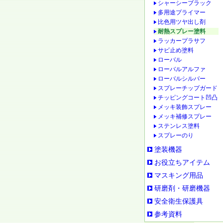
シャーシーブラック
多用途プライマー
比色用ツヤ出し剤
耐熱スプレー塗料
ラッカープラサフ
サビ止め塗料
ローバル
ローバルアルファ
ローバルシルバー
スプレーチップガード
チッピングコート凹凸
メッキ装飾スプレー
メッキ補修スプレー
ステンレス塗料
スプレーのり
塗装機器
お役立ちアイテム
マスキング用品
研磨剤・研磨機器
安全衛生保護具
参考資料