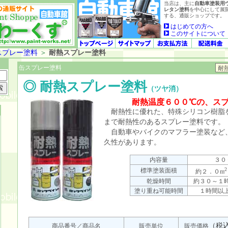
当店は、主に
自動車塗装用
レタン塗料
を中心にして展
する、通販ショップです。
はじめての方へ
このサイトについて
スプレー塗料
＞
耐熱スプレー塗料
缶スプレー塗料
◎ 耐熱スプレー塗料
（ツヤ消）
耐熱温度６００℃の、ス
耐熱性に優れた、特殊シリコン樹脂
まで耐熱性のあるスプレー塗料です。
自動車やバイクのマフラー塗装など
久性があります。
内容量
３０
2
標準塗装面積
約２．０m
乾燥時間
約３０～１
塗り重ね可能時間
１時間以
（税
商品番号／商品名
販売単位
販売価格