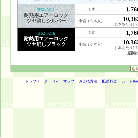
1,7
１本
H62-0211
耐熱用エアーロック
10,3
ツヤ消しシルバー
小箱（６本入）
(1本あたり1,7
1,7
１本
H62-0216
耐熱用エアーロック
10,3
ツヤ消しブラック
小箱（６本入）
(1本あたり1,7
原則
トップページ
サイトマップ
お支払方法
配送料金
カートを