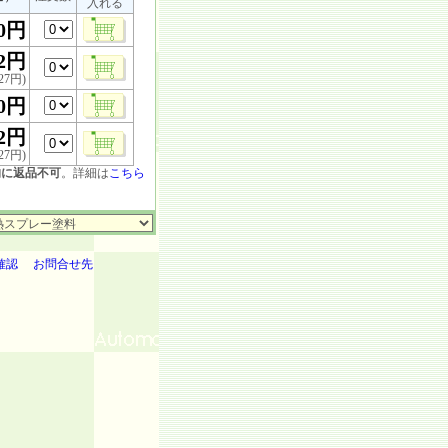
入れる
60円
62円
27円)
60円
62円
27円)
的に返品不可
。詳細は
こちら
確認
お問合せ先