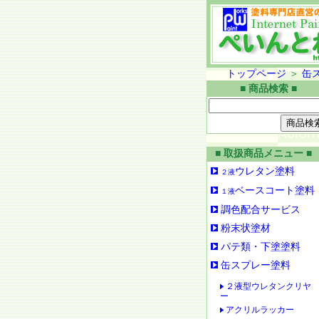
トップページ
＞
缶
■ 商品検索 ■
■ 取扱商品メニュー ■
ウレタン塗料
２液
ベースコート塗料
１液
調色配合サービス
粉末状塗材
パテ類・下塗塗料
缶スプレー塗料
２液型ウレタンクリヤ
ー
アクリルラッカー