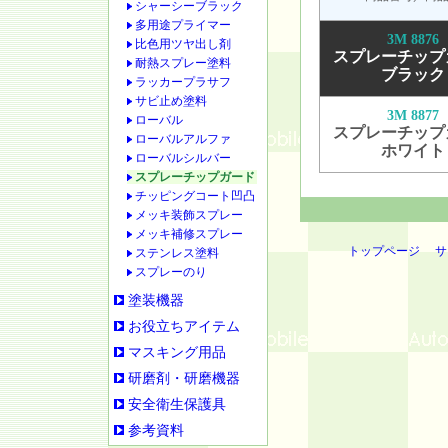
シャーシーブラック
多用途プライマー
3M 8876
比色用ツヤ出し剤
スプレーチップ
耐熱スプレー塗料
ブラック
ラッカープラサフ
サビ止め塗料
3M 8877
ローバル
スプレーチップ
ローバルアルファ
ホワイト
ローバルシルバー
スプレーチップガード
チッピングコート凹凸
メッキ装飾スプレー
メッキ補修スプレー
トップページ
サ
ステンレス塗料
スプレーのり
塗装機器
お役立ちアイテム
マスキング用品
研磨剤・研磨機器
安全衛生保護具
参考資料