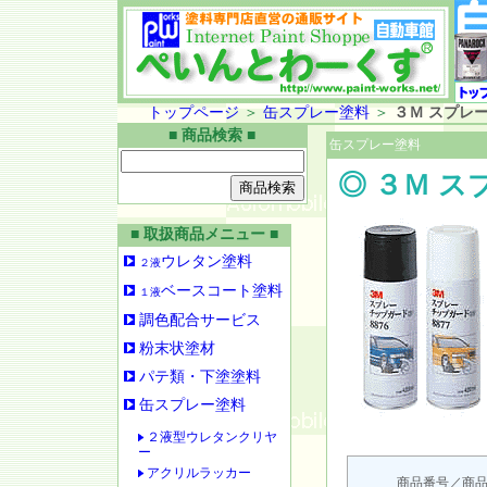
トップページ
＞
缶スプレー塗料
＞
３Ｍ スプレ
■ 商品検索 ■
缶スプレー塗料
◎ ３Ｍ 
■ 取扱商品メニュー ■
ウレタン塗料
２液
ベースコート塗料
１液
調色配合サービス
粉末状塗材
パテ類・下塗塗料
缶スプレー塗料
２液型ウレタンクリヤ
ー
アクリルラッカー
商品番号／商