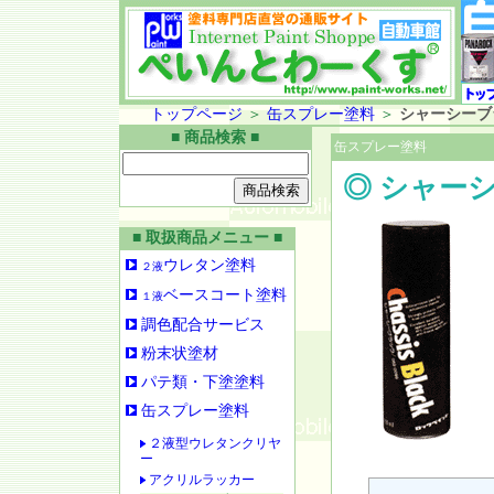
トップページ
＞
缶スプレー塗料
＞
シャーシーブ
■ 商品検索 ■
缶スプレー塗料
◎ シャー
■ 取扱商品メニュー ■
ウレタン塗料
２液
ベースコート塗料
１液
調色配合サービス
粉末状塗材
パテ類・下塗塗料
缶スプレー塗料
２液型ウレタンクリヤ
ー
アクリルラッカー