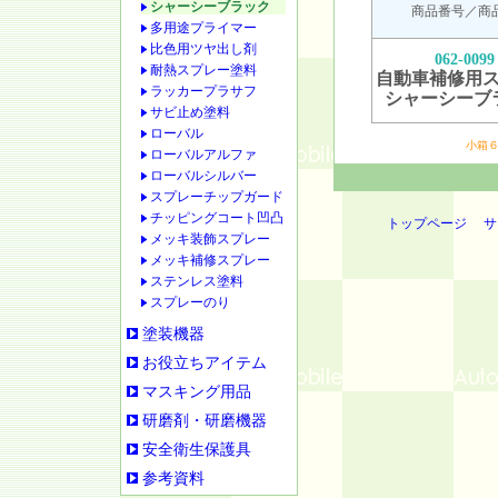
シャーシーブラック
商品番号／商
多用途プライマー
比色用ツヤ出し剤
062-0099
耐熱スプレー塗料
自動車補修用
ラッカープラサフ
シャーシーブ
サビ止め塗料
ローバル
小箱
ローバルアルファ
ローバルシルバー
スプレーチップガード
チッピングコート凹凸
トップページ
サ
メッキ装飾スプレー
メッキ補修スプレー
ステンレス塗料
スプレーのり
塗装機器
お役立ちアイテム
マスキング用品
研磨剤・研磨機器
安全衛生保護具
参考資料