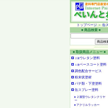
トップページ
＞
缶
■ 商品検索 ■
■ 取扱商品メニュー ■
ウレタン塗料
２液
ベースコート塗料
１液
調色配合サービス
粉末状塗材
パテ類・下塗塗料
缶スプレー塗料
２液型ウレタンクリヤ
ー
アクリルラッカー