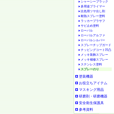
シャーシーブラック
多用途プライマー
比色用ツヤ出し剤
耐熱スプレー塗料
ラッカープラサフ
サビ止め塗料
ローバル
ローバルアルファ
ローバルシルバー
スプレーチップガード
チッピングコート凹凸
メッキ装飾スプレー
メッキ補修スプレー
ステンレス塗料
スプレーのり
塗装機器
お役立ちアイテム
マスキング用品
研磨剤・研磨機器
安全衛生保護具
参考資料