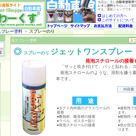
当店は、主に
自動車塗装用
レタン塗料
を中心にして展
する、通販ショップです。
はじめての方へ
このサイトについて
スプレー塗料
＞
スプレーのり
缶スプレー塗料
◎
ジェットワンスプレー
スプレーのり
発泡スチロールの接着
「サッと吹き付けて、パッと貼れる」ス
発泡スチロールのような、溶剤を嫌う素
本です。
内容量
用 途
●ダクト内外面のグラスウールの
●速乾性で
接着
ます。
●断熱材、吸音材の接着
●耐熱性・
●ラベル、ポスター貼り
す。
●発泡スチロールの接着
●色が目立
ります。