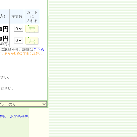
カート
込）
注文数
に
入れる
50円
00円
40円)
的に返品不可
。詳細は
こちら
す。あらかじめご了承ください。
ださい。
。
ください。
確認
お問合せ先