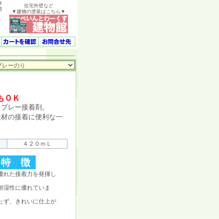
ウ
住宅外壁など
開
▼建物の塗装はこちら▼
もＯＫ
プレー接着剤。
材の接着に便利な一
４２０ｍＬ
特 徴
優れた接着力を発揮し
耐湿性に優れていま
たず、きれいに仕上が