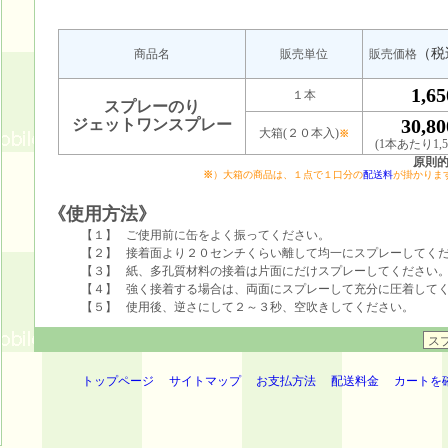
（税
商品名
販売単位
販売価格
1,6
１本
スプレーのり
30,8
ジェットワンスプレー
大箱(２０本入)
※
(1本あたり1,5
原則
※
）大箱の商品は、１点で１口分の
配送料
が掛かりま
《使用方法》
【１】
ご使用前に缶をよく振ってください。
【２】
接着面より２０センチくらい離して均一にスプレーしてく
【３】
紙、多孔質材料の接着は片面にだけスプレーしてください
【４】
強く接着する場合は、両面にスプレーして充分に圧着して
【５】
使用後、逆さにして２～３秒、空吹きしてください。
トップページ
サイトマップ
お支払方法
配送料金
カートを