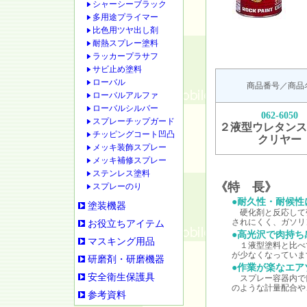
シャーシーブラック
多用途プライマー
比色用ツヤ出し剤
耐熱スプレー塗料
ラッカープラサフ
サビ止め塗料
ローバル
商品番号／商品
ローバルアルファ
ローバルシルバー
062-6050
スプレーチップガード
２液型ウレタンス
チッピングコート凹凸
クリヤー
メッキ装飾スプレー
メッキ補修スプレー
ステンレス塗料
《特 長》
スプレーのり
●耐久性・耐候性
塗装機器
硬化剤と反応して
されにくく、ガソリ
お役立ちアイテム
●高光沢で肉持ち
マスキング用品
１液型塗料と比べ
が少なくなっていま
研磨剤・研磨機器
●作業が楽なエア
安全衛生保護具
スプレー容器内で
のような計量配合や
参考資料