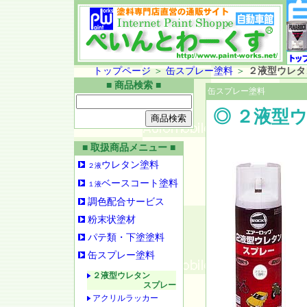
トップページ
＞
缶スプレー塗料
＞
２液型ウレタ
■ 商品検索 ■
缶スプレー塗料
◎ ２液型
■ 取扱商品メニュー ■
ウレタン塗料
２液
ベースコート塗料
１液
調色配合サービス
粉末状塗材
パテ類・下塗塗料
缶スプレー塗料
２液型ウレタン
スプレー
アクリルラッカー