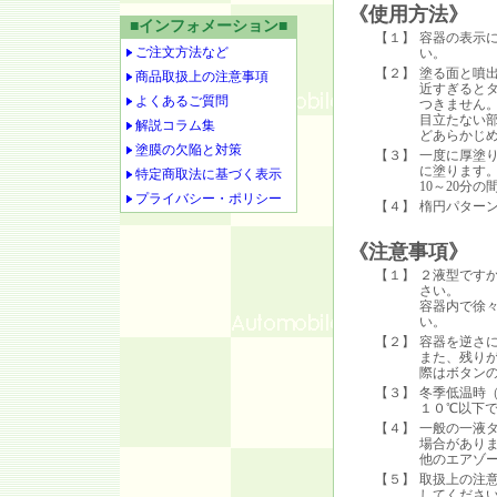
《使用方法》
■インフォメーション■
【１】
容器の表示
ご注文方法など
い。
【２】
塗る面と噴出
商品取扱上の注意事項
近すぎると
よくあるご質問
つきません
目立たない
解説コラム集
どあらかじ
塗膜の欠陥と対策
【３】
一度に厚塗
に塗ります
特定商取法に基づく表示
10～20分
プライバシー・ポリシー
【４】
楕円パター
《注意事項》
【１】
２液型です
さい。
容器内で徐
い。
【２】
容器を逆さ
また、残り
際はボタン
【３】
冬季低温時
１０℃以下
【４】
一般の一液
場合があり
他のエアゾ
【５】
取扱上の注
してくださ