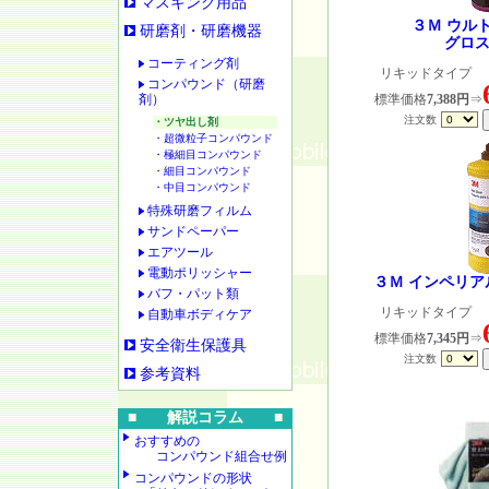
マスキング用品
３Ｍ ウル
研磨剤・研磨機器
グロ
コーティング剤
リキッドタイプ ：
コンパウンド（研磨
剤）
標準価格
7,388円
⇒
注文数
・ツヤ出し剤
・超微粒子コンパウンド
・極細目コンパウンド
・細目コンパウンド
・中目コンパウンド
特殊研磨フィルム
サンドペーパー
エアツール
電動ポリッシャー
３Ｍ インペリ
バフ・パット類
リキッドタイプ ：
自動車ボディケア
標準価格
7,345円
⇒
安全衛生保護具
注文数
参考資料
■ 解説コラム ■
おすすめの
コンパウンド組合せ例
コンパウンドの形状