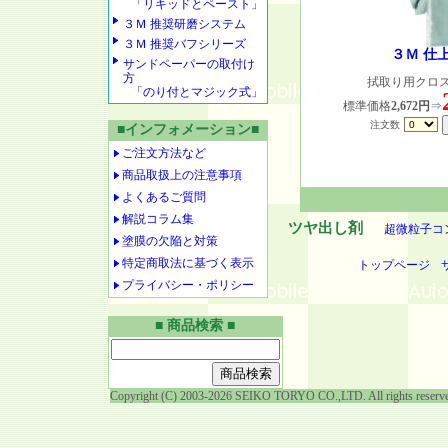
「リキッドとペースト」
３Ｍ 推奨研磨システム
３Ｍ 推奨バフシリーズ
３Ｍ 仕
サンドペーパーの取付け
方
拭取り用クロス 
「のり付とマジック式」
標準価格
2,672円
⇒
注文数
■インフォメーション■
ご注文方法など
商品取扱上の注意事項
よくあるご質問
解説コラム集
ツヤ出し剤
超微粒子コ
塗膜の欠陥と対策
特定商取法に基づく表示
トップページ
プライバシー・ポリシー
■ 商品検索 ■
Copyright (C) 2003-2026 SEIKO TORYO CO.,LTD. All rights reserv