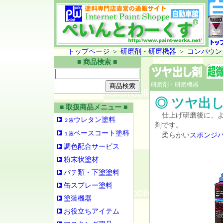
トップページ
＞
研磨剤・研磨機器
＞
コンパウン
■ 商品検索 ■
研磨剤・研磨機器
◎ ツヤ出
■ 取扱商品メニュー ■
仕上げ研磨後に、よ
ウレタン塗料
２液
剤です。
ベースコート塗料
１液
柔らかい
スポンジ
調色配合サービス
粉末状塗材
パテ類・下塗塗料
缶スプレー塗料
塗装機器
お役立ちアイテム