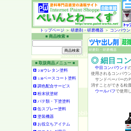
トップページ
＞
研磨剤・研磨機器
＞
コンパウン
■ 商品検索 ■
研磨剤・研磨機器
◎ 細目コ
■ 取扱商品メニュー ■
中目コンパウンド
ウレタン塗料
２液
使用されるコンパウ
ベースコート塗料
１液
サンドペーパーのＰ
消すことができる粒
調色配合サービス
ウールバフ
で使用
粉末状塗材
パテ類・下塗塗料
缶スプレー塗料
塗装機器
お役立ちアイテム