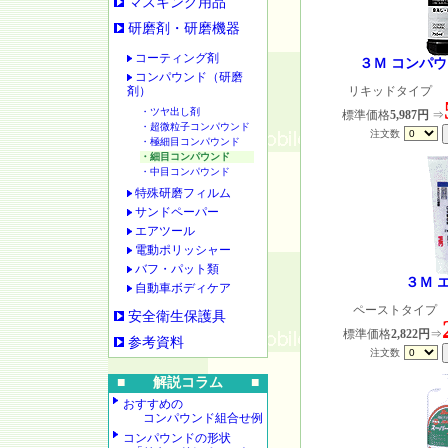
マスキング用品
研磨剤・研磨機器
コーティング剤
３Ｍ コンパウ
コンパウンド（研磨
剤）
リキッドタイプ ：
・ツヤ出し剤
標準価格
5,987円
⇒
・超微粒子コンパウンド
注文数
・極細目コンパウンド
・細目コンパウンド
・中目コンパウンド
特殊研磨フィルム
サンドペーパー
エアツール
電動ポリッシャー
バフ・パット類
３Ｍ 
自動車ボディケア
ペーストタイプ 
安全衛生保護具
標準価格
2,822円
⇒
参考資料
注文数
■ 解説コラム ■
おすすめの
コンパウンド組合せ例
コンパウンドの形状