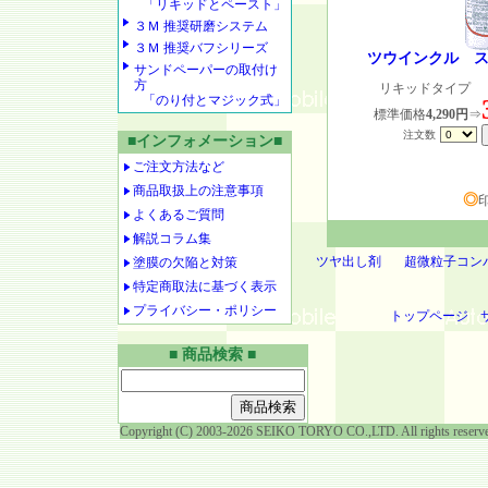
「リキッドとペースト」
３Ｍ 推奨研磨システム
３Ｍ 推奨バフシリーズ
ツウインクル 
サンドペーパーの取付け
方
リキッドタイプ ：
「のり付とマジック式」
標準価格
4,290円
⇒
注文数
■インフォメーション■
ご注文方法など
商品取扱上の注意事項
◎
よくあるご質問
解説コラム集
ツヤ出し剤
超微粒子コン
塗膜の欠陥と対策
特定商取法に基づく表示
プライバシー・ポリシー
トップページ
■ 商品検索 ■
Copyright (C) 2003-2026 SEIKO TORYO CO.,LTD. All rights reserv