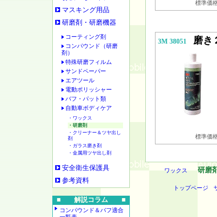
標準価格 
マスキング用品
研磨剤・研磨機器
コーティング剤
磨き
3M 38051
コンパウンド（研磨
剤）
特殊研磨フィルム
サンドペーパー
エアツール
電動ポリッシャー
バフ・パット類
自動車ボディケア
・ワックス
・研磨剤
・クリーナー＆ツヤ出し
標準価格 
剤
・ガラス磨き剤
・金属用ツヤ出し剤
安全衛生保護具
研磨
ワックス
参考資料
トップページ
■ 解説コラム ■
コンパウンド＆バフ適合