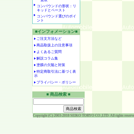
一覧表
コンパウンドの形状：リ
キッドとペースト
コンパウンド選びのポイ
ント
■インフォメーション■
ご注文方法など
商品取扱上の注意事項
よくあるご質問
解説コラム集
塗膜の欠陥と対策
特定商取引法に基づく表
示
プライバシー・ポリシー
■ 商品検索 ■
Copyright (C) 2003-2018 SEIKO TORYO CO.,LTD. All rights reserv