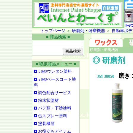
トップページ
＞
研磨剤・研磨機器
＞
自動車ボデ
■ 商品検索 ■
研磨剤・研磨機器
◎ 研磨剤
■ 取扱商品メニュー ■
ウレタン塗料
２液型
磨き
3M 38050
ベースコート塗
１液型
料
調色配合サービス
粉末状塗材
パテ類・下塗塗料
缶スプレー塗料
塗装機器
お役立ちアイテム