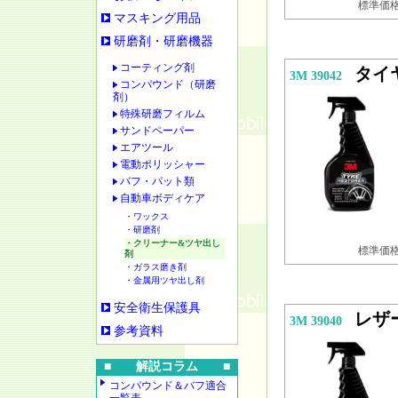
標準価格 
マスキング用品
研磨剤・研磨機器
コーティング剤
タイ
3M 39042
コンパウンド（研磨
剤）
特殊研磨フィルム
サンドペーパー
エアツール
電動ポリッシャー
バフ・パット類
自動車ボディケア
・ワックス
・研磨剤
・クリーナー&ツヤ出し
標準価格 
剤
・ガラス磨き剤
・金属用ツヤ出し剤
安全衛生保護具
レザ
3M 39040
参考資料
■ 解説コラム ■
コンパウンド＆バフ適合