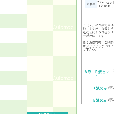
200mLセッ
内容量
（各100mL
※【２】の作業で曇り
残りますが、Ｂ液を塗
込むと約８０％位クリ
ー感が蘇ります。
※Ｂ液塗布後、２時間
水分がかからない様に
て下さい。
Ａ液＋Ｂ液セッ
ト
税込
Ａ液のみ
税込
Ｂ液のみ