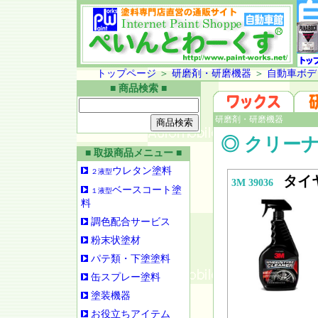
トップページ
＞
研磨剤・研磨機器
＞
自動車ボデ
■ 商品検索 ■
研磨剤・研磨機器
◎ クリー
■ 取扱商品メニュー ■
ウレタン塗料
２液型
タイ
3M 39036
ベースコート塗
１液型
料
調色配合サービス
粉末状塗材
パテ類・下塗塗料
缶スプレー塗料
塗装機器
お役立ちアイテム