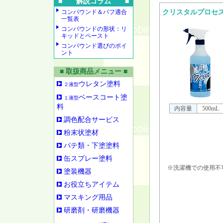
■ 解説コラム ■
コンパウンド＆バフ適合
クリスタルプロセ
一覧表
コンパウンドの形状：リ
キッドとペースト
コンパウンド選びのポイ
ント
■ 取扱商品メニュー ■
ウレタン塗料
２液型
ベースコート塗
１液型
料
内容量
500mL
調色配合サービス
粉末状塗材
パテ類・下塗塗料
缶スプレー塗料
※洗濯機での使用不
塗装機器
お役立ちアイテム
マスキング用品
研磨剤・研磨機器