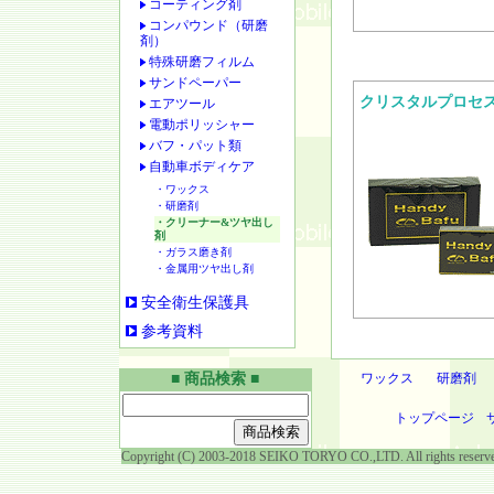
コーティング剤
コンパウンド（研磨
剤）
特殊研磨フィルム
サンドペーパー
クリスタルプロ
エアツール
電動ポリッシャー
バフ・パット類
自動車ボディケア
・ワックス
・研磨剤
・クリーナー&ツヤ出し
剤
・ガラス磨き剤
・金属用ツヤ出し剤
安全衛生保護具
参考資料
■ 商品検索 ■
ワックス
研磨剤
トップページ
Copyright (C) 2003-2018 SEIKO TORYO CO.,LTD. All rights reserv