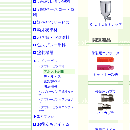
ウレタン塗料
２液型
ベースコート塗
１液型
料
調色配合サービス
Ｏ-Ｌｉｇｈｔカップ
粉末状塗材
パテ類・下塗塗料
関連商品
缶スプレー塗料
塗装機器
塗装用エアホース
スプレーガン
・スプレーガン本体
アネスト岩田
ヒットホース他
デビルビス
恵宏製作所
明治機械
接続用カプラ
・スプレーガン用塗料カッ
プ
・スプレーガン用アクセサ
リ
・スプレーガン用コンプレ
ッサ
ハイカプラ
エアブラシ
お役立ちアイテム
整備用オイル