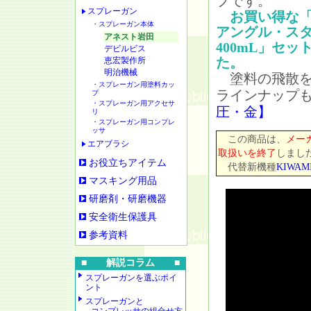
プです。
スプレーガン
お買い得な「
・スプレーガン本体
アングル・ス
アネスト岩田
400mL」セ
デビルビス
た。
恵宏製作所
明治機械
塗料の飛散を
・スプレーガン用塗料カッ
ラインナップ
プ
・スプレーガン用アクセサ
圧・金】
リ
・スプレーガン用コンプレ
ッサ
この商品は、
メー
エアブラシ
取扱いを終了
しまし
お役立ちアイテム
代替新機種
KIWAMI
マスキング用品
研磨剤・研磨機器
安全衛生保護具
参考資料
■ 解説コラム ■
スプレーガンを選ぶポイ
ント
スプレーガンと