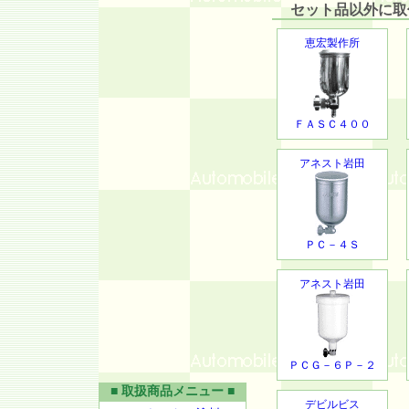
セット品以外に取付
恵宏製作所
ＦＡＳＣ４００
アネスト岩田
ＰＣ－４Ｓ
アネスト岩田
ＰＣＧ－６Ｐ－２
■ 取扱商品メニュー ■
デビルビス