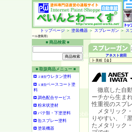
トップページ
＞
塗装機器
＞
スプレーガン
＞
ス
ール塗装用）
■ 商品検索 ■
アネスト岩田
■ 取扱商品メニュー ■
ウレタン塗料
２液型
ベースコート塗
１液型
徹底した自動
料
ーチから生ま
調色配合サービス
性重視のスプ
粉末状塗材
メタリック・
パテ類・下塗塗料
りやすい、「
缶スプレー塗料
たメタリック
塗装機器