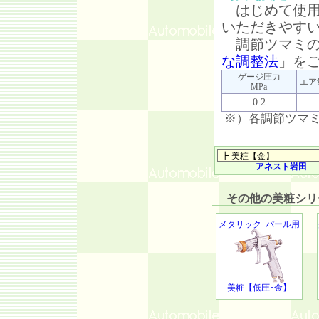
はじめて使用
いただきやす
調節ツマミの
な調整法
」を
ゲージ圧力
エア
MPa
0.2
※）各調節ツマ
アネスト岩田
その他の美粧シリ
メタリック･パール用
美粧【低圧･金】