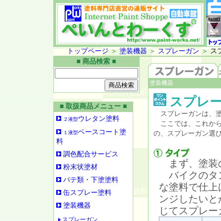
トップページ
＞
塗装機器
＞
スプレーガン
＞
ス
■ 商品検索 ■
塗装機器
スプレー
■ 取扱商品メニュー ■
スプレーガンは、塗
ウレタン塗料
２液型
ここでは、これから
ベースコート塗
１液型
の、スプレーガン選
料
調色配合サービス
まず、塗装
粉末状塗材
バイクのタン
パテ類・下塗塗料
な塗料で仕上
缶スプレー塗料
ンジしたいと
塗装機器
じてスプレー
スプレーガン