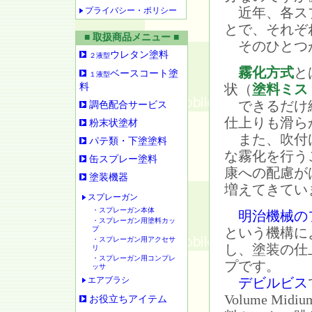
近年、各スプ
プライバシー・ポリシー
とで、それぞ
■ 取扱商品メニュー ■
そのひとつ
ウレタン塗料
２液型
霧化方式
と
ベースコート塗
１液型
料
状（
塗料ミス
できるだけ
調色配合サービス
仕上りも滑ら
粉末状塗材
また、吹付け
パテ類・下塗塗料
な霧化を行う
缶スプレー塗料
康への配慮が
塗装機器
増えてきてい
スプレーガン
・スプレーガン本体
明治機械の
・スプレーガン用塗料カッ
プ
という機構に
・スプレーガン用アクセサ
し、塗装の仕
リ
・スプレーガン用コンプレ
プです。
ッサ
エアブラシ
デビルビス
Volume Mi
お役立ちアイテム