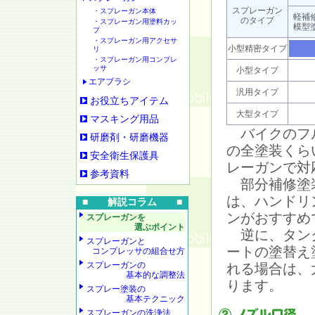
スプレーガン
・スプレーガン本体
軽補
のタイプ
・スプレーガン用塗料カッ
模型
プ
・スプレーガン用アクセサ
小型精密タイプ
リ
・スプレーガン用コンプレ
ッサ
小型タイプ
エアブラシ
汎用タイプ
お役立ちアイテム
大型タイプ
マスキング用品
バイクのフル
研磨剤・研磨機器
の全塗装くら
安全衛生保護具
レーガンで対
参考資料
部分補修塗装
は、ハンドリ
■ 解説コラム ■
ンがおすすめ
スプレーガンを
選ぶポイント
逆に、タンク
スプレーガンと
ートの塗替え
コンプレッサの組合せ方
スプレーガンの
れる場合は、
基本的な調整法
ります。
スプレー塗装の
基本テクニック
スプレーガンの洗浄法