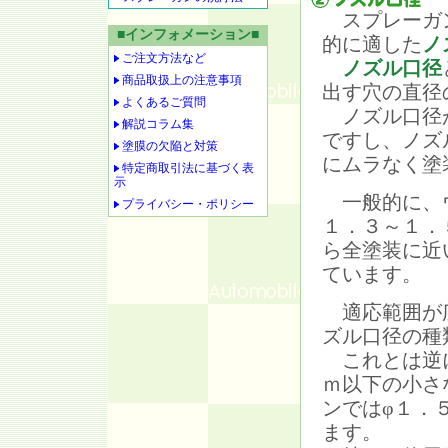
スプレーガン
■インフォメーション■
的に適した
ノ
ご注文方法など
ノズル口径
商品取扱上の注意事項
出す穴の直径
よくあるご質問
ノズル口径が
解説コラム集
ですし、ノズ
塗膜の欠陥と対策
にムラなく塗
特定商取引法に基づく表
示
一般的に、ウ
プライバシー・ポリシー
１．３～１．
ら全塗装に近
ています。
適応範囲が広
ズル口径の種
これとは逆に
ｍ以下の小さ
ンではφ１．
ます。