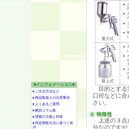
●
●
●
●
重力式
●
●
●
吸上式
■インフォメーション■
目的とする塗
ご注文方法など
口径などに合
商品取扱上の注意事項
さい。
よくあるご質問
解説コラム集
塗膜の欠陥と対策
上述の３点だ
特定商取引法に基づく表
分なのですが
示