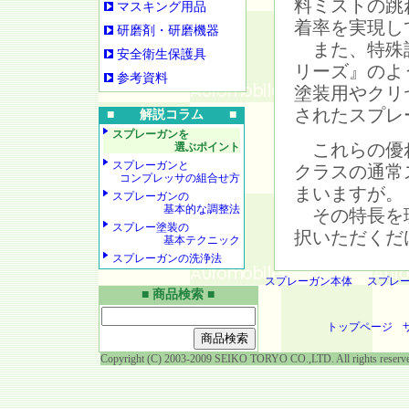
料ミストの跳
マスキング用品
着率を実現し
研磨剤・研磨機器
また、特殊
安全衛生保護具
リーズ』のよ
参考資料
塗装用やクリ
されたスプレ
■ 解説コラム ■
スプレーガンを
これらの優れ
選ぶポイント
スプレーガンと
クラスの通常
コンプレッサの組合せ方
まいますが。
スプレーガンの
基本的な調整法
その特長を理
スプレー塗装の
択いただくだ
基本テクニック
スプレーガンの洗浄法
スプレーガン本体
スプレ
■ 商品検索 ■
トップページ
Copyright (C) 2003-2009 SEIKO TORYO CO.,LTD. All rights reserv