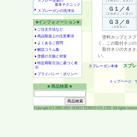
スプレー塗装の
（１分ネジ，Ｓネジ）
基本テクニック
Ｇ１／４
スプレーガンの洗浄法
（２分ネジ，Ｌネジ）
Ｇ３／８
■インフォメーション■
（３分ネジ）
ご注文方法など
商品取扱上の注意事項
塗料カップとスプ
よくあるご質問
く、この取付ネジの
取付ネジの大きさ
解説コラム集
い。
塗膜の欠陥と対策
特定商取引法に基づく表
スプレ
スプレーガン本体
示
プライバシー・ポリシー
トップページ
■ 商品検索 ■
Copyright (C) 2003-2021 SEIKO TORYO CO.,LTD. All rights reserv