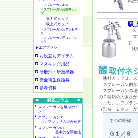
料の
・スプレーガン本体
・
スプレーガン用塗料カッ
プ
重力式カップ
吸
吸上式カップ
・スプレーガン用アクセサ
スプ
リ
コン
・スプレーガン用コンプレ
ッサ
す。
エアブラシ
比較
お役立ちアイテム
マスキング用品
取付ネ
研磨剤・研磨機器
塗料カップは、ス
安全衛生保護具
スプレーガン側が
参考資料
スプレーガンの場
の２種類の大きさが
■ 解説コラム ■
また、エアブラシ
スプレーガンを選ぶポイ
（別名・Ｌネジ）が
ント
スプレーガンと
ネジの呼称
コンプレッサの組合せ方
スプレーガンの
基本的な調整法
Ｇ１／８