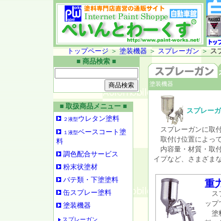
トップページ
＞
塗装機器
＞
スプレーガン
＞
ス
■ 商品検索 ■
塗装機器
■ 取扱商品メニュー ■
スプレーガ
ウレタン塗料
２液型
スプレーガンに取付
ベースコート塗
１液型
取付け位置によっ
料
内容量・材質・取付
調色配合サービス
イプなど、さまざま
粉末状塗材
パテ類・下塗塗料
重
缶スプレー塗料
スプ
ップ
塗装機器
塗料
スプレーガン