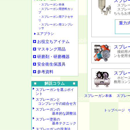
スプレ
・スプレーガン本体
スプレー
・スプレーガン用塗料カッ
スプレー
プ
ちらもお
・スプレーガン用アクセサ
リ
重力
・スプレーガン用コンプレ
ッサ
エアブラシ
お役立ちアイテム
スプレ
マスキング用品
接続用カ
ンを使用
研磨剤・研磨機器
安全衛生保護具
参考資料
スプレ
ホビーユ
務用コン
■ 解説コラム ■
スプレーガンを選ぶポイ
ント
スプレーガン本体
スプレ
スプレーガンと
コンプレッサの組合せ方
スプレーガンの
トップページ
基本的な調整法
スプレー塗装の
基本テクニック
スプレーガンの洗浄法