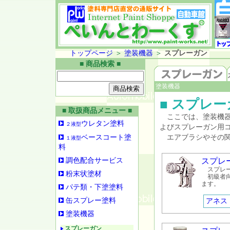
トップページ
＞
塗装機器
＞
スプレーガン
■ 商品検索 ■
塗装機器
■ スプレ
■ 取扱商品メニュー ■
ここでは、塗装機器
ウレタン塗料
２液型
よびスプレーガン用
ベースコート塗
エアブラシやその関
１液型
料
調色配合サービス
スプレ
スプレー
粉末状塗材
初級者向
ます。
パテ類・下塗塗料
缶スプレー塗料
アネス
塗装機器
スプレーガン