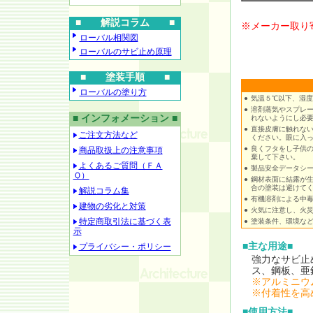
■ 解説コラム ■
※メーカー取り
ローバル相関図
ローバルのサビ止め原理
■ 塗装手順 ■
ローバルの塗り方
●
気温５℃以下、湿
●
溶剤蒸気やスプレ
■ インフォメーション ■
れないようにし必
●
直接皮膚に触れな
ご注文方法など
ください。眼に入
●
良くフタをし子供
商品取扱上の注意事項
棄して下さい。
よくあるご質問（ＦＡ
●
製品安全データシ
Ｑ）
●
鋼材表面に結露が
合の塗装は避けて
解説コラム集
●
有機溶剤による中
建物の劣化と対策
●
火気に注意し、火
特定商取引法に基づく表
●
塗装条件、環境な
示
■主な用途■
プライバシー・ポリシー
強力なサビ止
ス、鋼板、亜
※アルミニウ
※付着性を高
■使用方法■