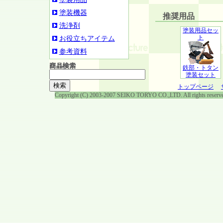
塗装機器
推奨用品
洗浄剤
塗装用品セッ
ト
お役立ちアイテム
参考資料
鉄部・トタン
塗装セット
トップページ
Copyright (C) 2003-2007 SEIKO TORYO CO.,LTD. All rights reserv