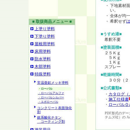
・
下地素材
い。
・
全体が均
・
希釈せず
■ 取扱商品メニュー ■
上塗り塗料
■うすめ液■
下塗り塗料
希釈不要
屋根用塗料
■塗装面積■
床用塗料
２５Ｋｇ ：
５Ｋｇ ：
防水塗料
１Ｋｇ ：
木部塗料
スプレー ：
特殊塗料
■乾燥時間■
３０分（２
常温亜鉛メッキ塗料
■公式書類■
・ローバル
・ローバルアルファ
・
カタログ（
・ローバルシルバー
・
施工仕様書
・エポローバル
・
ローバルＱ
コンクリート表面強化
剤
PDF形式のデータを
テムズ社）の Adob
銀系酸化チタン
コーティング剤
塗装用品