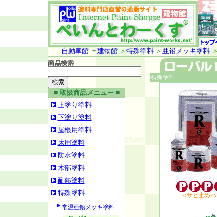
自動車館
＝
建物館
＞
特殊塗料
＞
亜鉛メッキ塗料
特殊塗料
■ 取扱商品メニュー ■
上塗り塗料
下塗り塗料
屋根用塗料
床用塗料
防水塗料
木部塗料
耐熱塗料
特殊塗料
＜サビ止めパ
常温亜鉛メッキ塗料