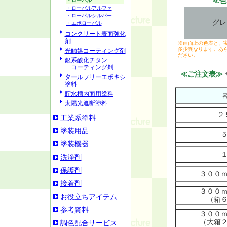
≪色
・ローバル
・ローバルアルファ
・ローバルシルバー
グレ
・エポローバル
コンクリート表面強化
剤
※画面上の色表と、
多少異なります。あ
光触媒コーティング剤
ださい。
銀系酸化チタン
コーティング剤
≪ご注文表≫
タールフリーエポキシ
塗料
貯水槽内面用塗料
太陽光遮断塗料
２
工業系塗料
塗装用品
塗装機器
洗浄剤
保護剤
３００
接着剤
３００
お役立ちアイテム
（箱
参考資料
３００
（大箱
調色配合サービス