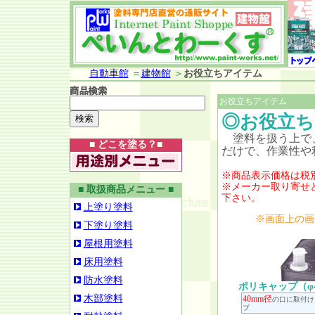
自動車館
＝
建物館
＞
お役立ちアイテム
お役立ちアイテム
◎お役立ち
塗料を扱う上で、
■ どこを塗る？■
だけで、作業性や
※商品表示価格は税
※メーカー取り寄せ
■ 取扱商品メニュー ■
下さい。
上塗り塗料
※画面上の画像と
下塗り塗料
屋根用塗料
床用塗料
防水塗料
ポリキャップ（φ
木部塗料
40mm径
の口に取付け
プ