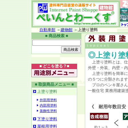
自動車館
＝
建物館
＞
上塗り塗料
■ 商品検索 ■
ｔｏｐｃｏａｔ
◎上塗り塗
上塗り塗料とは、仕
■ どこを塗る？■
外壁・外装、内壁・内
上塗り塗料を簡単に
の５つに分類されます
■ 取扱商品メニュー ■
プロのペンキ屋さん塗
一般住宅 業務用建築
上塗り塗料
外部用塗料
内部用塗料
《 耐用年数目安
装飾性塗料
下塗り塗料
屋根用塗料
約１～３
約