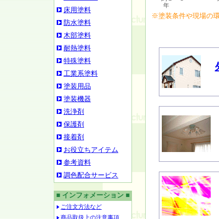
年
床用塗料
※塗装条件や現場の
防水塗料
木部塗料
耐熱塗料
特殊塗料
工業系塗料
塗装用品
塗装機器
洗浄剤
保護剤
接着剤
お役立ちアイテム
参考資料
調色配合サービス
■ インフォメーション ■
ご注文方法など
商品取扱上の注意事項