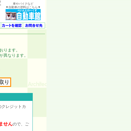
け
車やバイクなど
中
▼自動車の塗料はこちら▼
。
おります。
が異なります。
取り
のクレジットカ
ません
ので、ご