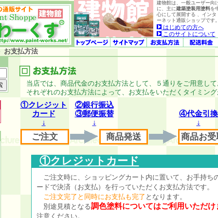
建物館は、一般ユーザー向
に、主に
建築塗装用塗料
を
心にして展開する 、インタ
ーネット通販ショップです
はじめての方へ
このサイトについて
＞
お支払方法
当店では、商品代金のお支払方法として、５通りをご用意して
それぞれのお支払方法によって、お支払をいただくタイミング
①クレジット
②銀行振込
カード
③郵便振替
④代金引換
↓
↓
↓
ご注文
商品発送
商品お受
①クレジットカード
ご注文時に、ショッピングカート内に置いて、お手持ち
ードで決済（お支払）を行っていただくお支払方法です。
ご注文完了と同時にお支払も完了
となります。
調色塗料についてはご利用いただけ
別途見積となる
注意ください。