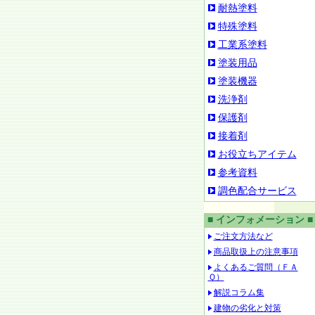
耐熱塗料
特殊塗料
工業系塗料
塗装用品
塗装機器
洗浄剤
保護剤
接着剤
お役立ちアイテム
参考資料
調色配合サービス
■ インフォメーション ■
ご注文方法など
商品取扱上の注意事項
よくあるご質問（ＦＡ
Ｑ）
解説コラム集
建物の劣化と対策