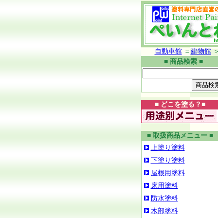
自動車館
＝
建物館
■ 商品検索 ■
■ どこを塗る？■
■ 取扱商品メニュー ■
上塗り塗料
下塗り塗料
屋根用塗料
床用塗料
防水塗料
木部塗料