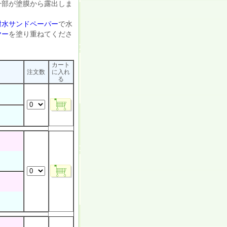
一部が塗膜から露出しま
耐水サンドペーパー
で水
ヤー
を塗り重ねてくださ
カート
）
注文数
に入れ
る