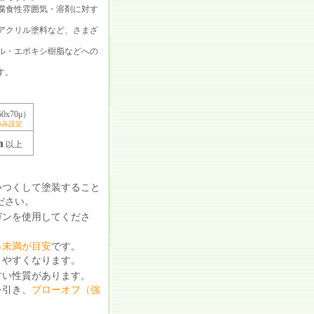
腐食性雰囲気・溶剤に対す
アクリル塗料など、さまざ
ル・エポキシ樹脂などへの
す。
0x70μ）
のみ設定
m
以上
いつくして塗装すること
ださい。
ガンを使用してくださ
％未満が目安
です。
りやすくなります。
すい性質があります。
を引き、
ブローオフ（強