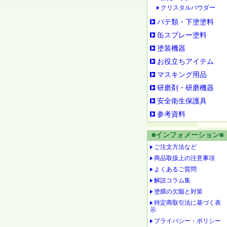
クリスタルパウダー
パテ類・下塗塗料
缶スプレー塗料
塗装機器
お役立ちアイテム
マスキング用品
研磨剤・研磨機器
安全衛生保護具
参考資料
■インフォメーション■
ご注文方法など
商品取扱上の注意事項
よくあるご質問
解説コラム集
塗膜の欠陥と対策
特定商取引法に基づく表
示
プライバシー・ポリシー