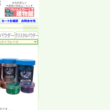
ウ
住宅外壁など
開
▼建物の塗装はこちら▼
粉です。。