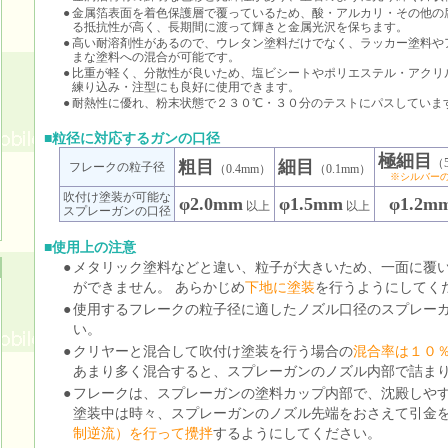
●
金属箔表面を着色保護層で覆っているため、酸・アルカリ・その他の
る抵抗性が高く、長期間に渡って輝きと金属光沢を保ちます。
●
高い耐溶剤性があるので、ウレタン塗料だけでなく、ラッカー塗料や
まな塗料への混合が可能です。
●
比重が軽く、分散性が良いため、塩ビシートやポリエステル・アクリ
練り込み・注型にも良好に使用できます。
●
耐熱性に優れ、粉末状態で２３０℃・３０分のテストにパスしていま
■粒径に対応するガンの口径
極細目
（5
粗目
細目
フレークの粒子径
（0.4mm）
（0.1mm）
※シルバー
吹付け塗装が可能な
φ2.0mm
φ1.5mm
φ1.2m
以上
以上
スプレーガンの口径
■使用上の注意
●
メタリック塗料などと違い、粒子が大きいため、一面に覆
ができません。 あらかじめ
下地に塗装
を行うようにしてく
●
使用するフレークの粒子径に適したノズル口径のスプレー
い。
●
クリヤーと混合して吹付け塗装を行う場合の
混合率は１０
あまり多く混合すると、スプレーガンのノズル内部で詰ま
●
フレークは、スプレーガンの塗料カップ内部で、沈殿しや
塗装中は時々、スプレーガンのノズル先端をおさえて引金
制逆流）を行って攪拌
するようにしてください。