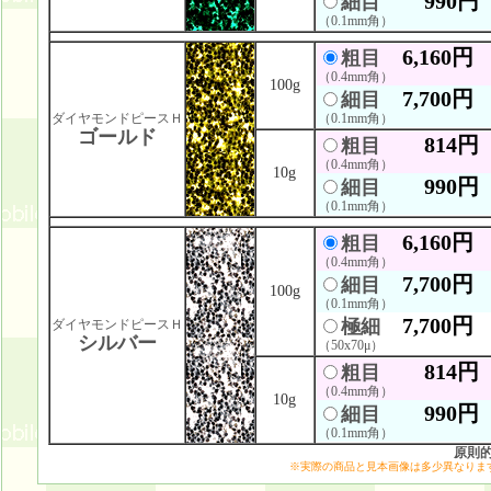
990円
細目
（0.1mm角）
6,160円
粗目
（0.4mm角）
100g
7,700円
細目
ダイヤモンドピースＨ
（0.1mm角）
ゴールド
814円
粗目
（0.4mm角）
10g
990円
細目
（0.1mm角）
6,160円
粗目
（0.4mm角）
7,700円
細目
100g
（0.1mm角）
7,700円
極細
ダイヤモンドピースＨ
シルバー
（50x70μ）
814円
粗目
（0.4mm角）
10g
990円
細目
（0.1mm角）
原則
※実際の商品と見本画像は多少異なりま