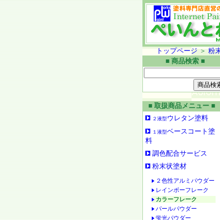
トップページ
＞
粉
■ 商品検索 ■
■ 取扱商品メニュー ■
ウレタン塗料
２液型
ベースコート塗
１液型
料
調色配合サービス
粉末状塗材
２色性アルミパウダー
レインボーフレーク
カラーフレーク
パールパウダー
蛍光パウダー