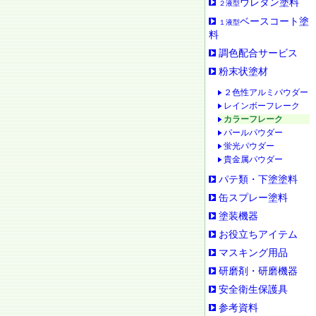
ウレタン塗料
２液型
ベースコート塗
１液型
料
調色配合サービス
粉末状塗材
２色性アルミパウダー
レインボーフレーク
カラーフレーク
パールパウダー
蛍光パウダー
貴金属パウダー
パテ類・下塗塗料
缶スプレー塗料
塗装機器
お役立ちアイテム
マスキング用品
研磨剤・研磨機器
安全衛生保護具
参考資料