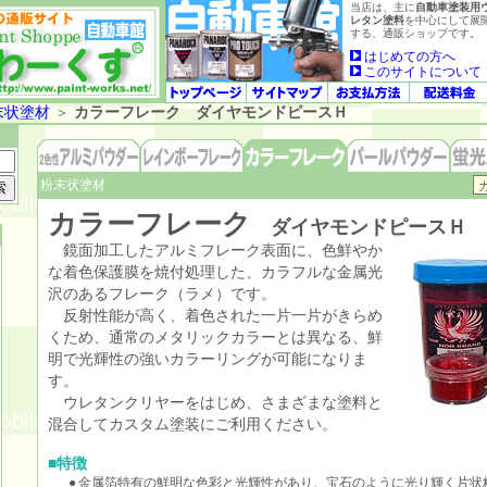
当店は、主に
自動車塗装用
レタン塗料
を中心にして展
する、通販ショップです。
はじめての方へ
このサイトについて
末状塗材
＞
カラーフレーク ダイヤモンドピースＨ
粉末状塗材
カラーフレーク
ダイヤモンドピースＨ
鏡面加工したアルミフレーク表面に、色鮮やか
な着色保護膜を焼付処理した、カラフルな金属光
沢のあるフレーク（ラメ）です。
反射性能が高く、着色された一片一片がきらめ
くため、通常のメタリックカラーとは異なる、鮮
明で光輝性の強いカラーリングが可能になりま
す。
ウレタンクリヤーをはじめ、さまざまな塗料と
混合してカスタム塗装にご利用ください。
■特徴
●
金属箔特有の鮮明な色彩と光輝性があり、宝石のように光り輝く片状