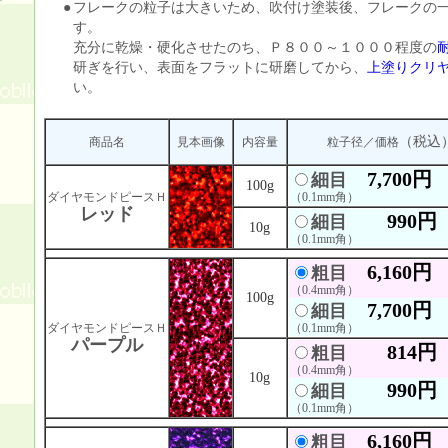
●
フレークの粒子は大きいため、吹付け塗装後、フレークの
す。
充分に乾燥・硬化させたのち、Ｐ８００～１０００程度の
研ぎを行い、表面をフラットに研磨してから、
上塗りクリ
い。
（税込
商品名
見本画像
内容量
粒子径／価格
7,700円
細目
100g
ダイヤモンドピースＨ
（0.1mm角）
レッド
990円
細目
10g
（0.1mm角）
6,160円
粗目
（0.4mm角）
100g
7,700円
細目
ダイヤモンドピースＨ
（0.1mm角）
パープル
814円
粗目
（0.4mm角）
10g
990円
細目
（0.1mm角）
6,160円
粗目