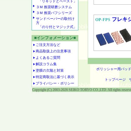
「リキッドとペースト」
３Ｍ 推奨研磨システム
３Ｍ 推奨バフシリーズ
フレキ
サンドペーパーの取付け
OP-FPS
方
「のり付とマジック式」
■インフォメーション■
ご注文方法など
商品取扱上の注意事項
よくあるご質問
解説コラム集
ポリッシャー用パッ
塗膜の欠陥と対策
特定商取法に基づく表示
トップページ
プライバシー・ポリシー
Copyright (C) 2003-2026 SEIKO TORYO CO.,LTD. All rights reserv