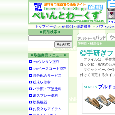
トップページ
＞
研磨剤・研磨機器
＞
バフ・パッ
■ 商品検索 ■
研磨剤・研磨機器
◎手研ぎフ
■ 取扱商品メニュー ■
ファイルは、手作業
ウレタン塗料
２液
ロック状・板状の台
ベースコート塗料
１液
マジックペーパー対
付けて固定するタイ
調色配合サービス
粉末状塗材
ブルドッ
MT-SFS
パテ類・下塗塗料
缶スプレー塗料
塗装機器
お役立ちアイテム