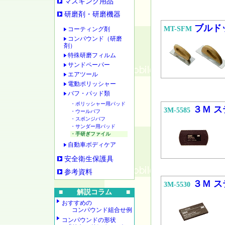
マスキング用品
研磨剤・研磨機器
ブルド
MT-SFM
コーティング剤
コンパウンド（研磨
剤）
特殊研磨フィルム
サンドペーパー
エアツール
電動ポリッシャー
バフ・パッド類
・ポリッシャー用パッド
３Ｍ 
3M-5585
・ウールバフ
・スポンジバフ
・サンダー用パッド
・手研ぎファイル
自動車ボディケア
安全衛生保護具
参考資料
３Ｍ 
3M-5530
■ 解説コラム ■
おすすめの
コンパウンド組合せ例
コンパウンドの形状