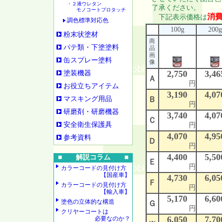
・２液ウレタン
了承ください。
モノコートプロタッチ
消
下記表示価格は
調色標準対応色
100g
200g
粉末状塗材
商
パテ類・下塗塗料
品
画
缶スプレー塗料
像
2,750
3,46
塗装機器
Ａ
円
お役立ちアイテム
3,190
4,07
マスキング用品
Ｂ
円
研磨剤・研磨機器
3,740
4,07
Ｃ
安全衛生保護具
円
4,070
4,95
参考資料
Ｄ
円
4,400
5,50
■ 解説コラム ■
Ｅ
円
カラーコードの見付け方
【国産車】
4,730
6,05
Ｆ
カラーコードの見付け方
円
【輸入車】
5,170
6,60
塗色の立体的な構造
Ｇ
円
クリヤーコートは
6,050
7,70
必要なのか？