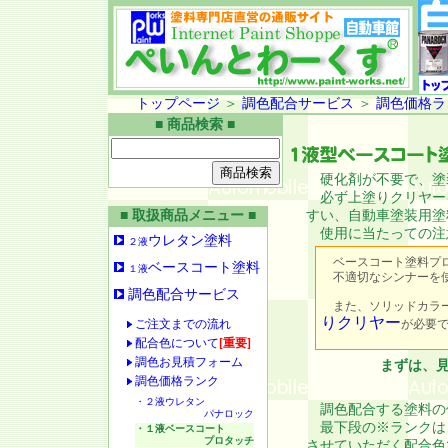
トップページ
＞
調色配合サービス
＞
調色価格ラ
■ 商品検索 ■
硬化剤が不要で、塗
必ず上塗りクリヤー
■ 取扱商品メニュー ■
すい、自動車塗装用塗
使用に当たっての注
ウレタン塗料
２液
ベースコート塗料プロ
ベースコート塗料
１液
不適切なシンナーを使
調色配合サービス
また、ソリッドカラー
りクリヤー
ご注文までの流れ
が必要
配合色について
[重要]
調色お見積フォーム
まずは、
調色価格ランク
・２液ウレタン
調色配合する塗料の
パナロック
最下段の※ランクは
・１液ベースコート
プロタッチ
させていただく配合色