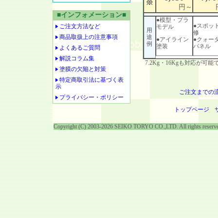
※
円～
■インフォメーション■
●模型・プラ
●スポッ
ご注文方法など
モデル
用
修
商品取扱上の注意事項
途
●アイライン
●クォー
例
塗装
パネル
よくあるご質問
解説コラム集
7.2Kg・16Kgも対応が可能
塗膜の欠陥と対策
特定商取引法に基づく表
示
ご注文までの
プライバシー・ポリシー
トップページ
Copyright (C) 2003-2026 SEIKO TORYO CO.,LTD. All rights reserv