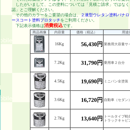
したがいまして、この塗料については「見積ご請求」ではなく
認」とご理解ください。
その他のカラーをご要望の場合は、
２液型ウレタン塗料パナロ
ースコート塗料プロタッチ
をご利用ください。
消費税込
下記表示価格は
です。
商品画像
内容量
価格（税込）
用途
56,430円
16Kg
業務用大容量サ
31,790円
7.2Kg
乗用車２台分
19,690円
4.5Kg
ミニバン全塗装
16,720円
3.6Kg
自動車（セダン
トールタイプ軽
13,640円
2.7Kg
トラックキャビ