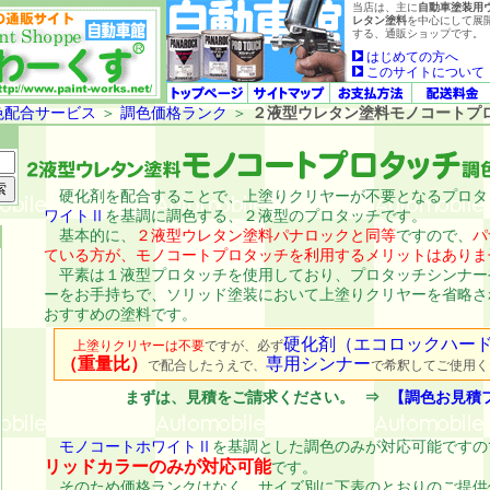
当店は、主に
自動車塗装用
レタン塗料
を中心にして展
する、通販ショップです。
はじめての方へ
このサイトについて
色配合サービス
＞
調色価格ランク
＞
２液型ウレタン塗料モノコートプ
硬化剤を配合することで、上塗りクリヤーが不要となるプロタ
ワイトⅡ
を基調に調色する、２液型のプロタッチです。
基本的に、
２液型ウレタン塗料パナロックと同等
ですので、
パ
ている方が、モノコートプロタッチを利用するメリットはありま
平素は１液型プロタッチを使用しており、プロタッチシンナー
ーをお手持ちで、ソリッド塗装において上塗りクリヤーを省略さ
おすすめの塗料です。
硬化剤（エコロックハー
上塗りクリヤーは不要
ですが、必ず
（重量比）
専用シンナー
で配合したうえで、
で希釈してご使用く
まずは、見積をご請求ください。
⇒
【調色お見積
モノコートホワイトⅡ
を基調とした調色のみが対応可能ですの
リッドカラーのみが対応可能
です。
そのため価格ランクはなく、サイズ別に下表のとおりのご提供