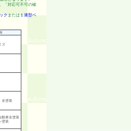
、「対応可不可の確
ック
または
１液型ベ
例
イズ
）全塗装
自動車全塗装
ン塗装