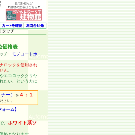
ウ
住宅外壁など
開
▼建物の塗装はこちら▼
ロタッチ
ッチ・
モノコートホ
ナロックを使用され
せん
。
やエコロッククリヤ
れたい、という方に
ドナー）
４：１
を
ださい。
フォーム】
ホワイト系ソ
で、
価格となります。