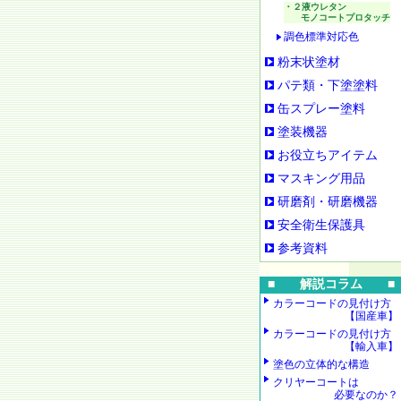
・２液ウレタン
モノコートプロタッチ
調色標準対応色
粉末状塗材
パテ類・下塗塗料
缶スプレー塗料
塗装機器
お役立ちアイテム
マスキング用品
研磨剤・研磨機器
安全衛生保護具
参考資料
■ 解説コラム ■
カラーコードの見付け方
【国産車】
カラーコードの見付け方
【輸入車】
塗色の立体的な構造
クリヤーコートは
必要なのか？