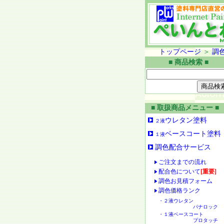
トップページ
＞
調
■ 商品検索 ■
■ 取扱商品メニュー ■
ウレタン塗料
２液
ベースコート塗料
１液
調色配合サービス
ご注文までの流れ
配合色について
[重要]
調色お見積フォーム
調色価格ランク
・２液ウレタン
パナロック
・１液ベースコート
プロタッチ