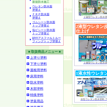
新規防水施工
ウレタン防水面
塗替え
ＦＲＰ防水面
２液型ウレタン防水塗
塗替え
ゴムシート防水面
トップ塗替え
2液型ウレタン
塩ビシート防水面
仕上げ
トップ塗替え
砂付アスファルトルー
フィングトップ塗替え
■ 取扱商品メニュー ■
上塗り塗料
２液型ウレタン防水
下塗り塗料
屋根用塗料
1液水性ウレタ
床用塗料
防水塗料
木部塗料
特殊塗料
水性ウレタン防水塗料 
塗装用品