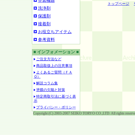
塗装機器
トップページ
洗浄剤
保護剤
接着剤
お役立ちアイテム
参考資料
■ インフォメーション ■
ご注文方法など
商品取扱上の注意事項
よくあるご質問（ＦＡ
Ｑ）
解説コラム集
塗膜の欠陥と対策
特定商取引法に基づく表
示
プライバシー・ポリシー
Copyright (C) 2003-2007 SEIKO TORYO CO.,LTD. All rights reserv