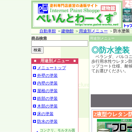
自動車館
＝
建物館
＞
用途別メニュー
＞
防水塗装
用途別メニュー
◎防水塗装
ベランダ、バルコニ
■ 用途別メニュー ■
歩行用水性ウレタン
ップコート仕様、耐
メニュートップ
てお選びください。
外壁の塗装
内壁の塗装
屋根の塗装
鉄部の塗装
木部の塗装
2液型ウレタン
床の塗装
防水の塗装
コンクリ、モルタル面