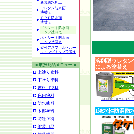
新規防水施工
ウレタン防水面
塗替え
ＦＲＰ防水面
塗替え
ゴムシート防水面
トップ塗替え
塩ビシート防水面
トップ塗替え
砂付アスファルトルー
フィングトップ塗替え
溶剤型ウレタン
■ 取扱商品メニュー ■
による塗替え
上塗り塗料
下塗り塗料
屋根用塗料
床用塗料
溶剤塗替え用ウレタン下
防水塗料
1液水性防滑防
木部塗料
特殊塗料
塗装用品