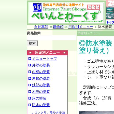
自動車館
＝
建物館
＞
用途別メニュー
＞
防水塗装
用途別メニュー
◎防水塗装
塗り替え）
■ 用途別メニュー ■
メニュートップ
・ゴム弾性があり
外壁の塗装
・ラッカーシンナ
・上塗り材でシル
内壁の塗装
・シート重なり部
屋根の塗装
鉄部の塗装
定期的にトップコ
木部の塗装
ぎます。
合成ゴム（加硫ゴ
床の塗装
補修工法。
防水の塗装
コンクリ、モルタル面