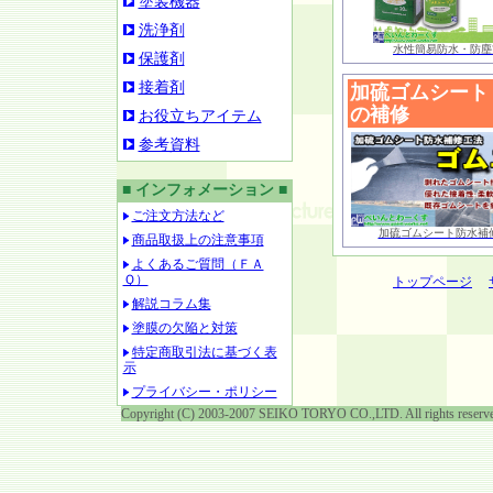
塗装機器
洗浄剤
水性簡易防水・防塵
保護剤
接着剤
加硫ゴムシート
の補修
お役立ちアイテム
参考資料
■ インフォメーション ■
ご注文方法など
加硫ゴムシート防水補
商品取扱上の注意事項
よくあるご質問（ＦＡ
Ｑ）
トップページ
解説コラム集
塗膜の欠陥と対策
特定商取引法に基づく表
示
プライバシー・ポリシー
Copyright (C) 2003-2007 SEIKO TORYO CO.,LTD. All rights reserv