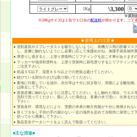
\3,300
1Kg
※原則
※20Kgサイズは１缶で１口分の
配送料
が掛かります。ご了
★使用上の注意★
●
溶剤蒸気やスプレーダストを吸引しないように、有機ガス用の防毒マス
し、皮膚に触れないようにし必要に応じて保護めがね、保護手袋長袖作
●
厚塗りし過ぎると、上塗り塗装時にリフティングを起こす事があります
●
ラッカーや強溶剤塗料を、上塗り塗装時に刷毛塗りするとリフティング
ご注意下さい。
●
気温５℃以下、湿度８５％以上での塗装は避けてください。
●
錆びている部分のさびは取り除いてください。
●
素地に付着している油分、水分等は十分に拭き取り、溶接による酸化物
は除去して下さい。
●
直接皮膚に触れないように注意してください。もし触れた場合、ウエス
洗剤で洗ってください。眼に入った場合は、多量の水で洗い、出来るだ
下さい。
●
塗装条件、環境などにより、塗膜の本来の耐久性能が十分に発揮されな
●
良くフタをし子供の手の届かない一定の場所を定めて冷暗所に保管して
切ってから廃棄して下さい。
●
製品安全データシートをよく読んで取扱ってください。
■主な用途■