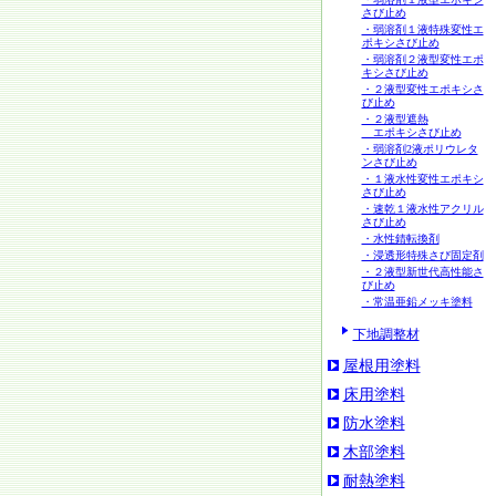
さび止め
・弱溶剤１液特殊変性エ
ポキシさび止め
・弱溶剤２液型変性エポ
キシさび止め
・２液型変性エポキシさ
び止め
・２液型遮熱
エポキシさび止め
・弱溶剤2液ポリウレタ
ンさび止め
・１液水性変性エポキシ
さび止め
・速乾１液水性アクリル
さび止め
・水性錆転換剤
・浸透形特殊さび固定剤
・２液型新世代高性能さ
び止め
・常温亜鉛メッキ塗料
下地調整材
屋根用塗料
床用塗料
防水塗料
木部塗料
耐熱塗料