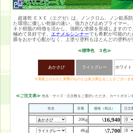
超速乾 ＥＸＥ（エグゼ）は、ノンクロム、ノン鉛系防
た環境に優しい乾燥の速い、強力さび止めプライマー。
キド樹脂の特徴を活かし、強靭な塗膜を形成しますので
極めて良好です。
エナメルシンナー
でも希釈が可能のた
膜をおかす心配がなく、上塗り塗料もほとんどの塗料が
≪標準色 ３色≫
あかさび
ライトグレー
ホワイト
※画面上のものと実際のものとは多少異なることがございま
≪ご注文表≫
色名・サイズ・注文数をご選択いただき、カートボタン
色名
容量
価格（税込）
注文
\16,940
20Kg
\7,700
4Kg