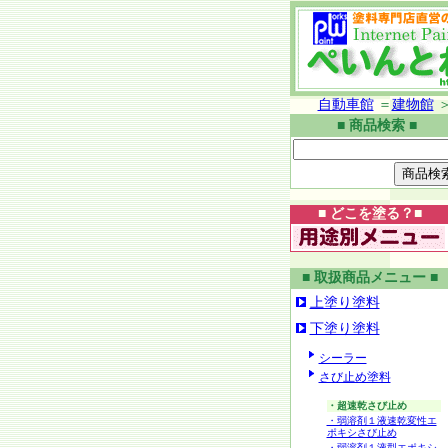
自動車館
＝
建物館
■ 商品検索 ■
■ どこを塗る？■
■ 取扱商品メニュー ■
上塗り塗料
下塗り塗料
シーラー
さび止め塗料
・超速乾さび止め
・弱溶剤１液速乾変性エ
ポキシさび止め
・弱溶剤１液型エポキシ