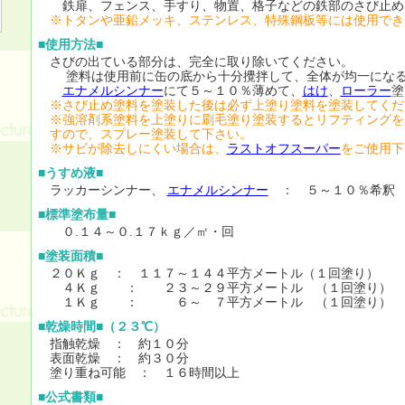
鉄扉、フェンス、手すり、物置、格子などの鉄部のさび止め
※トタンや亜鉛メッキ、ステンレス、特殊鋼板等には使用でき
■使用方法■
さびの出ている部分は、完全に取り除いてください。
塗料は使用前に缶の底から十分攪拌して、全体が均一になる
エナメルシンナー
にて５～１０％薄めて、
はけ
、
ローラー
塗
※さび止め塗料を塗装した後は必ず上塗り塗料を塗装してくだ
※強溶剤系塗料を上塗りに刷毛塗り塗装するとリフティングを
すので、スプレー塗装して下さい。
※サビが除去しにくい場合は、
ラストオフスーパー
をご使用下
■うすめ液■
ラッカーシンナー、
エナメルシンナー
： ５～１０％希釈
■標準塗布量■
０.１４～０.１７ｋｇ／㎡・回
■塗装面積■
２０Ｋｇ ： １１７～１４４平方メートル（１回塗り）
４Ｋｇ ： ２３～２９平方メートル （１回塗り）
１Ｋｇ ： ６～ ７平方メートル （１回塗り）
■乾燥時間■（２３℃）
指触乾燥 ： 約１０分
表面乾燥 ： 約３０分
塗り重ね可能 ： １６時間以上
■公式書類■