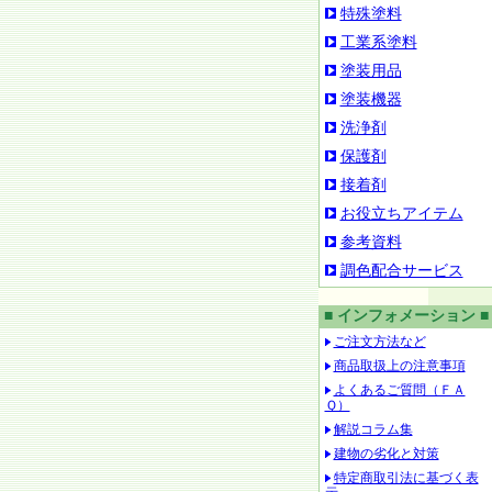
特殊塗料
工業系塗料
塗装用品
塗装機器
洗浄剤
保護剤
接着剤
お役立ちアイテム
参考資料
調色配合サービス
■ インフォメーション ■
ご注文方法など
商品取扱上の注意事項
よくあるご質問（ＦＡ
Ｑ）
解説コラム集
建物の劣化と対策
特定商取引法に基づく表