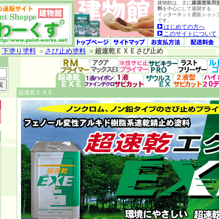
建物館は、主に
建築塗装用
料
を中心にして展開する 、
インターネット通販ショッ
です。
はじめての方へ
このサイトについて
＞
下塗り塗料
＞
さび止め塗料
＞
超速乾ＥＸＥさび止め
超速乾ＥＸＥ