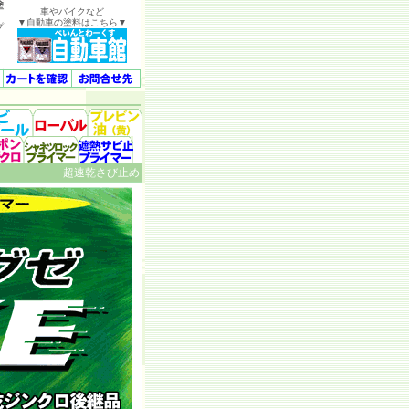
塗
車やバイクなど
▼自動車の塗料はこちら▼
プ
超速乾さび止め