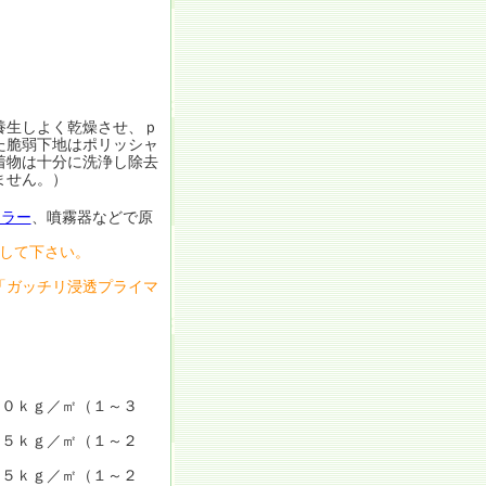
養生しよく乾燥させ、ｐ
た脆弱下地はポリッシャ
着物は十分に洗浄し除去
ません。）
ーラー
、噴霧器などで原
して下さい。
「ガッチリ浸透プライマ
０ｋｇ／㎡（１～３
ｋｇ／㎡（１～２
ｋｇ／㎡（１～２