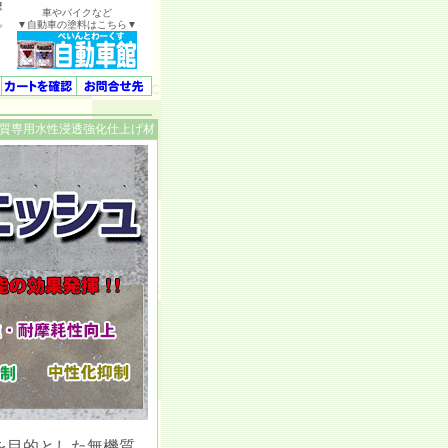
塗
車やバイクなど
▼自動車の塗料はこちら▼
プ
質専用水性浸透強化仕上げ材
を目的とした無機質