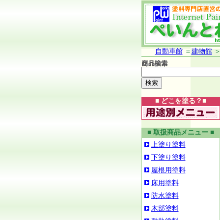
自動車館
＝
建物館
■ どこを塗る？■
■ 取扱商品メニュー ■
上塗り塗料
下塗り塗料
屋根用塗料
床用塗料
防水塗料
木部塗料