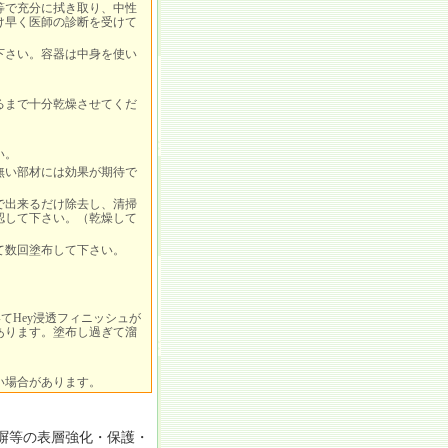
等で充分に拭き取り、中性
け早く医師の診断を受けて
下さい。容器は中身を使い
るまで十分乾燥させてくだ
い。
無い部材には効果が期待で
で出来るだけ除去し、清掃
認して下さい。（乾燥して
て数回塗布して下さい。
てHey浸透フィニッシュが
あります。塗布し過ぎて溜
い場合があります。
塀等の表層強化・保護・