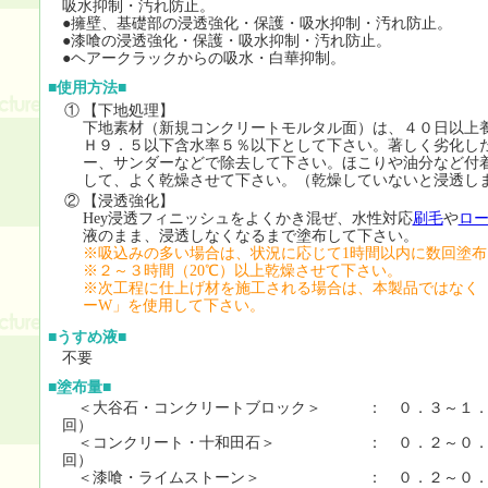
吸水抑制・汚れ防止。
●擁壁、基礎部の浸透強化・保護・吸水抑制・汚れ防止。
●漆喰の浸透強化・保護・吸水抑制・汚れ防止。
●ヘアークラックからの吸水・白華抑制。
■使用方法■
①
【下地処理】
下地素材（新規コンクリートモルタル面）は、４０日以上
Ｈ９．５以下含水率５％以下として下さい。著しく劣化し
ー、サンダーなどで除去して下さい。ほこりや油分など付
して、よく乾燥させて下さい。（乾燥していないと浸透し
②
【浸透強化】
Hey浸透フィニッシュをよくかき混ぜ、水性対応
刷毛
や
ロ
液のまま、浸透しなくなるまで塗布して下さい。
※吸込みの多い場合は、状況に応じて1時間以内に数回塗布
※２～３時間（20℃）以上乾燥させて下さい。
※次工程に仕上げ材を施工される場合は、本製品ではなく
ーW」を使用して下さい。
■うすめ液■
不要
■塗布量■
＜大谷石・コンクリートブロック＞ ： ０．３～１．
回）
＜コンクリート・十和田石＞ ： ０．２～０．５
回）
＜漆喰・ライムストーン＞ ： ０．２～０．５