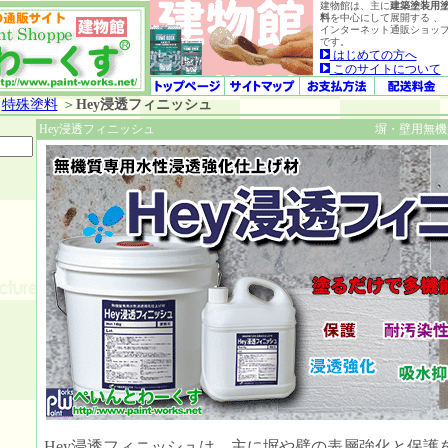
建物館は、主に
建築塗装用
料
を中心にして展開する 、
インターネット通販ショッ
です。
はじめての方へ
このサイトについて
＞
特殊塗料
＞
Hey浸透フィニッシュ
Hey浸透フィニッシュ
塀・壁用無機
Hey浸透フィニッシュは、主に塀や壁の表層強化と保護