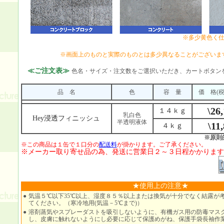
※多少黄色く
※画面上のものと実際のものとは多少異なることがございま
≪ご注文表≫
色名・サイズ・注文数をご選択いただき、カートボタン
品 名
色
容 量
価 格
(
\26
１４ｋｇ
乳白色
Hey浸透フィニッシュ
半透明液体
\11
４ｋｇ
※原則
※この商品は１缶で１口分の
配送料
が掛かります。ご了承ください。
※メーカー取り寄せ品の為、発送に営業日２～３日程かかります
★使用上の注意★
●
気温５℃以下35℃以上、湿度８５％以上または換気が十分でなく結露が
てください。（寒冷地用(気温－5℃まで)）
●
溶剤蒸気やスプレーダストを吸引しないように、有機ガス用の防毒マス
し、皮膚に触れないようにし必要に応じて保護めがね、保護手袋長袖作