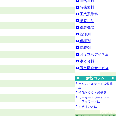
耐熱塗料
特殊塗料
工業系塗料
塗装用品
塗装機器
洗浄剤
保護剤
接着剤
お役立ちアイテム
参考資料
調色配合サービス
■ 解説コラム ■
ホルムアルデヒド放散等
級
超低ＶＯＣ・超低臭
シーラー・プライマー
・フィラーとは
カチオンとは