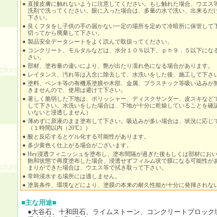
●
直接皮膚に触れないように注意してください。もし触れた場合、ウエス
洗剤で洗ってください。眼に入った場合は、多量の水で洗い、出来るだ
下さい。
●
良くフタをし子供の手の届かない一定の場所を定めて冷暗所に保管して
切ってから廃棄して下さい。
●
製品安全データシートをよく読んで取扱ってください。
●
コンクリート、モルタルなどは、水分１０％以下、ｐｈ９．５以下にな
さい。
●
部材、塗布量の違いにより、艶が出たり濡れ色になる場合があります。
●
レイタンス、汚れ等は入念に除去して、水洗いをした後、施工して下さ
●
塗料、ペンキ等の有機系塗膜や木部、金属、プラスチック等吸い込みが
きませんので、使用は避けて下さい。
●
著しく脆弱した下地は、ポリッシャー、ディスクサンダー、皮スキなど
して下さい。水洗いをした場合は、下地が十分に乾燥していることを確
いないと浸透しません）
●
薄めずに原液のまま塗布して下さい。吸込みが多い場合は、状況に応じ
（１時間以内（20℃））
●
酸と反応するとゲル化する可能性があります。
●
多少黄色く仕上がる場合がございます。
●
Hey浸透フィニッシュを塗布し、塗布間隔が過ぎた後もしくは部材におい
飽和状態で再度塗布した場合、浸透せずフィルム状で膜になる可能性が
まりができた場合は、ウエス等で拭き取って下さい。
●
常時浸水する場所には適しません。
●
塗装条件、環境などにより、塗膜の本来の耐久性能が十分に発揮されな
■主な用途■
●大谷石、十和田石、ライムストーン、コンクリートブロック