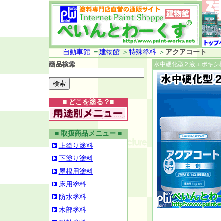
自動車館
＝
建物館
＞
特殊塗料
＞
アクアコート
水中硬化型２液エポキシ
■ どこを塗る？■
■ 取扱商品メニュー ■
上塗り塗料
下塗り塗料
屋根用塗料
床用塗料
防水塗料
木部塗料