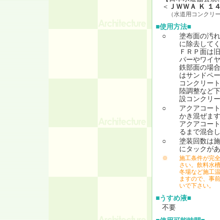
＜
ＪＷＷＡ Ｋ １
（水道用コンクリー
■使用方法■
○
塗布面の汚
に除去して
ＦＲＰ面は旧
パーやワイ
鉄部面の場
はサンドペ
コンクリー
陸調整など
設コンクリ
○
アクアコー
かき混ぜま
アクアコー
るまで混合
○
塗装回数は
にタックが
※
施工条件が完
さい。飲料水
冬場など施工
ますので、事
いで下さい。
■うすめ液■
不要