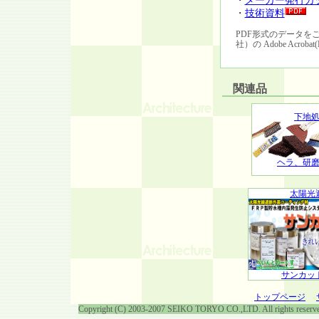
・
メーカー発行カ
・
技術資料
PDF形式のデータをご覧いた
社）の Adobe Acroba
関連品
下地
ヘラ、研
太陽光
サンカッ
トップページ
Copyright (C) 2003-2007 SEIKO TORYO CO.,LTD. All rights reserv