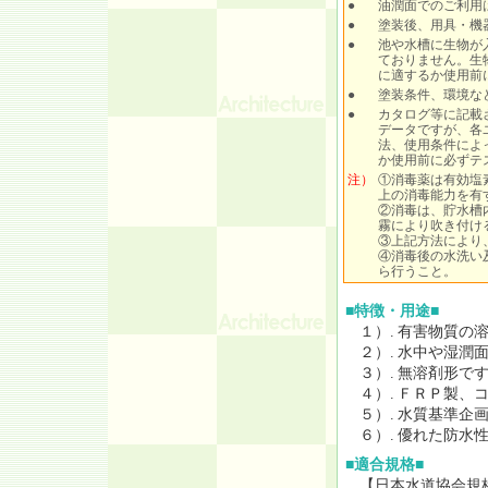
●
油潤面でのご利用
●
塗装後、用具・機
●
池や水槽に生物が
ておりません。生
に適するか使用前
●
塗装条件、環境な
●
カタログ等に記載
データですが、各
法、使用条件によ
か使用前に必ずテ
注）
①消毒薬は有効塩
上の消毒能力を有
②消毒は、貯水槽
霧により吹き付け
③上記方法により
④消毒後の水洗い
ら行うこと。
■特徴・用途■
１）.
有害物質の
２）.
水中や湿潤
３）.
無溶剤形で
４）.
ＦＲＰ製、
５）.
水質基準企画
６）.
優れた防水
■適合規格■
【日本水道協会規格