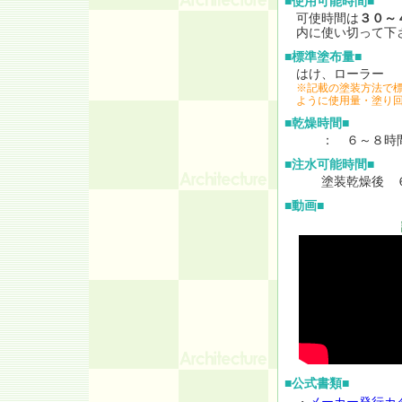
■使用可能時間■
可使時間は
３０～
内に使い切って下
■標準塗布量■
はけ、ローラー
※記載の塗装方法で
ように使用量・塗り
■乾燥時間■
： ６～８時間
■注水可能時間■
塗装乾燥後 ６
■動画■
■公式書類■