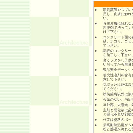
●
溶剤蒸気やスプレ
用し、皮膚に触れ
い。
●
直接皮膚に触れな
性洗剤で洗ってく
けて下さい。
●
コンクリート面の
砂、ホコリ、ゴミ
て下さい。
●
新設のコンクリー
ら施工して下さい
●
良くフタをし子供
い切ってから廃棄
●
製品安全データシ
●
引火性溶剤を含有
意して下さい。
●
気温または躯体温
てください。
●
塗装箇所以外は液
●
火気のない、局所
●
屋外部、太陽光、
●
主剤と硬化剤は必
と硬化不良や剥離
●
作業は塗料のポッ
●
最高耐熱温度が５
など熱湯が流れる