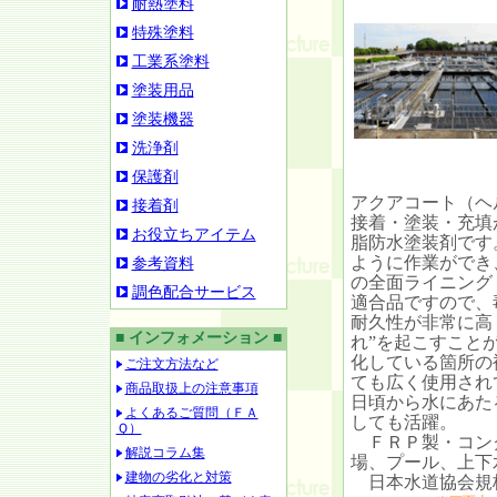
耐熱塗料
特殊塗料
工業系塗料
塗装用品
塗装機器
洗浄剤
保護剤
アクアコート（ヘ
接着剤
接着・塗装・充填
お役立ちアイテム
脂防水塗装剤です
ように作業ができ
参考資料
の全面ライニング
調色配合サービス
適合品ですので、
耐久性が非常に高く
■ インフォメーション ■
れ”を起こすこと
化している箇所の
ご注文方法など
ても広く使用され
商品取扱上の注意事項
日頃から水にあた
よくあるご質問（ＦＡ
しても活躍。
Ｑ）
ＦＲＰ製・コンク
解説コラム集
場、プール、上下
建物の劣化と対策
日本水道協会規格