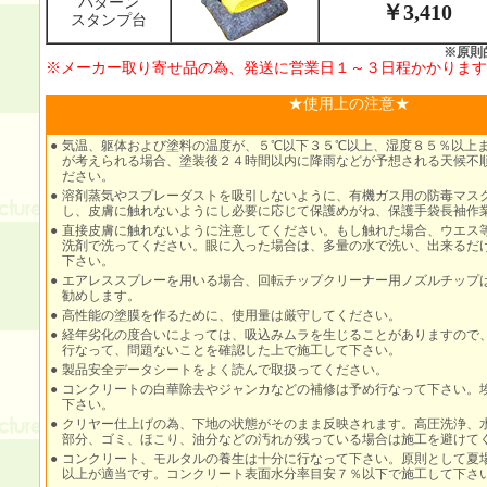
パターン
￥3,410
スタンプ台
※原則
※メーカー取り寄せ品の為、発送に営業日１～３日程かかります
★使用上の注意★
●
気温、躯体および塗料の温度が、５℃以下３５℃以上、湿度８５％以上
が考えられる場合、塗装後２４時間以内に降雨などが予想される天候不
ださい。
●
溶剤蒸気やスプレーダストを吸引しないように、有機ガス用の防毒マス
し、皮膚に触れないようにし必要に応じて保護めがね、保護手袋長袖作
●
直接皮膚に触れないように注意してください。もし触れた場合、ウエス
洗剤で洗ってください。眼に入った場合は、多量の水で洗い、出来るだ
下さい。
●
エアレススプレーを用いる場合、回転チップクリーナー用ノズルチップは口径0
勧めします。
●
高性能の塗膜を作るために、使用量は厳守してください。
●
経年劣化の度合いによっては、吸込みムラを生じることがありますので
行なって、問題ないことを確認した上で施工して下さい。
●
製品安全データシートをよく読んで取扱ってください。
●
コンクリートの白華除去やジャンカなどの補修は予め行なって下さい。
下さい。
●
クリヤー仕上げの為、下地の状態がそのまま反映されます。高圧洗浄、
部分、ゴミ、ほこり、油分などの汚れが残っている場合は施工を避けて
●
コンクリート、モルタルの養生は十分に行なって下さい。原則として夏
以上が適当です。コンクリート表面水分率目安７％以下で施工して下さ