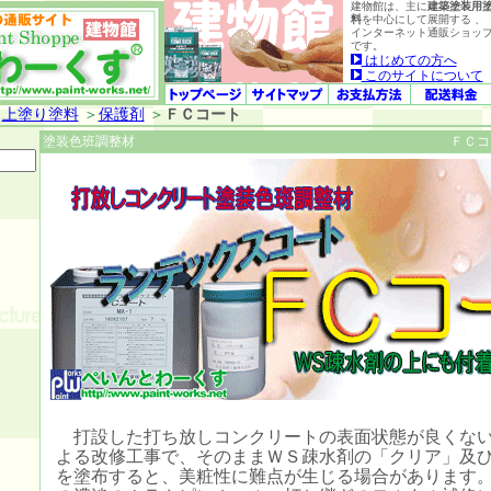
建物館は、主に
建築塗装用
料
を中心にして展開する 、
インターネット通販ショッ
です。
はじめての方へ
このサイトについて
＞
上塗り塗料
＞
保護剤
＞
ＦＣコート
塗装色班調整材
ＦＣコ
打設した打ち放しコンクリートの表面状態が良くない
よる改修工事で、そのままＷＳ疎水剤の「クリア」及
を塗布すると、美粧性に難点が生じる場合があります