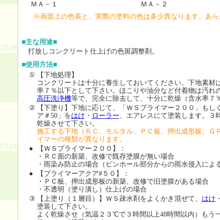
ＭＡ－１ ＭＡ－２ 
※画面上の色表と、実際の塗料の色は多少異なります。あら
■主な用途■
打放しコンクリート仕上げの色斑調整剤。
■使用方法■
①
【下地処理】
コンクリートは十分に養生しておいてください。下地素材
率７％以下として下さい。ほこりや油分など付着物は汚れ
高圧洗浄機
等で、完全に除去して、十分に乾燥（含水率７
②
【下塗り】下地に応じて、「ＷＳプライマー２００」もし
ア＃50」を
はけ
・
ローラー
、エアレスにて塗装します。３時
乾燥させて下さい。
施工する下地（ＲＣ、モルタル、ＰＣ板、押出成形板、ＧＲ
イマーの種類が異なります。
●
【ＷＳプライマー２００】：
・ＲＣ面の新築、改修で既存塗膜が無い場合
・雨染み防止の場合（ピンホール部分からの雨水侵入によ
●
【プライマーアクア#５０】：
・ＰＣ板、押出成形板の新築、改修で旧塗膜がある場合
・不透明（塗り潰し）仕上げの場合
③
【上塗り（１層目）】ＷＳ疎水剤をよくかき混ぜて、
はけ
塗装して下さい。
よく乾燥させ（気温２３℃で３時間以上48時間以内）もう