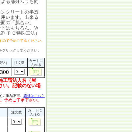
による部分ムラも同
ンクリートの半透
て用います。出来る
表面の「肌合い」
ートはもちろん、Ｗ
剤 ＦＣ特殊工法）
すので予めご了承ください。
をクリックしてください。
カートに
税込）
注文数
入れる
,300
施工請法人名（屋
さい。記載のない場
的に返品不可。
詳細はこちら
。予めご了承下さい。
カートに
注文数
入れる