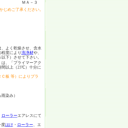
ＭＡ－３
かじめご了承ください。
は、よく乾燥させ、含水
の程度により
洗浄材
や、
％以下）させて下さい。
くは、「プライマーアク
間以上（23℃）十分に
Ｃ板 等）によりプラ
る雨染み）
・
ローラー
エアレスにて
一度
はけ
・
ローラー
、エ