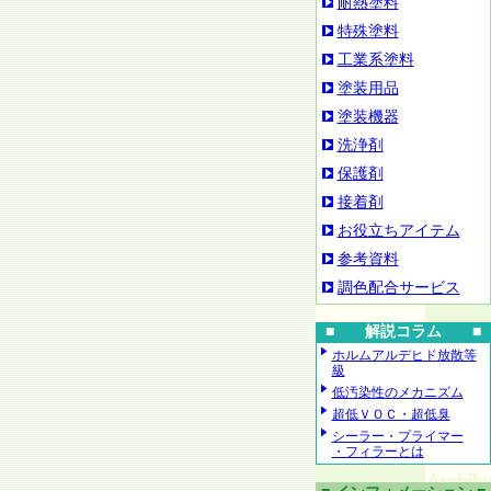
耐熱塗料
特殊塗料
工業系塗料
塗装用品
塗装機器
洗浄剤
保護剤
接着剤
お役立ちアイテム
参考資料
調色配合サービス
■ 解説コラム ■
ホルムアルデヒド放散等
級
低汚染性のメカニズム
超低ＶＯＣ・超低臭
シーラー・プライマー
・フィラーとは