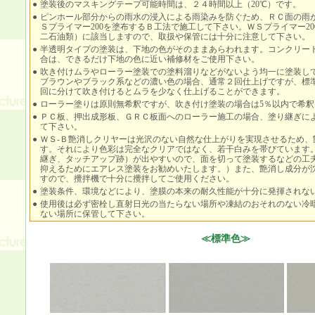
●
塗装後のマスキングテープ可能時間は、２４時間以上（20℃）です。
●
ピンホール部分からの雨水の浸入による雨染みを防ぐため、ＲＣ面の雨
Ｓプライマー200を塗布するＢ工法で施工して下さい。ＷＳプライマー2
二石油類）に該当しますので、取扱や保管には十分に注意して下さい。
●
半透明タイプの塗装は、下地の色がそのままあらわれます。コンクリー
合は、できるだけ下地の色に近い補修材をご使用下さい。
●
吹き付けムラやローラー塗装での塗料溜りなどがないよう均一に塗装し
ブラウンやブラック系などの濃い色の場合、通常２回仕上げですが、標準塗布
回に分けて吹き付けるとムラを少なく仕上げることができます。
●
ローラー塗りは原則無希釈ですが、吹き付け塗装の場合は5％以内で希釈
●
ＰＣ板、押出成形板、ＧＲＣ板面へのローラー施工の場合、塗り継ぎに
て下さい。
●
ＷＳ-Ｂ艶消しクリヤーは光沢のない自然な仕上がりを実現させるため、
す。それにより色彩は完全なクリアではなく、若干白みを帯びています
継ぎ、タッチアップ跡）が出やすいので、面を切って塗装するなどの工
抑えるためにエアレス塗装をお勧めいたします。）また、艶消し成分が
すので、攪拌機で十分に攪拌してご使用ください。
●
塗装条件、環境などにより、塗膜の本来の耐久性能が十分に発揮されな
●
使用後は必ず密栓し直射日光の当たらない場所や凍結のおそれのない冷
ない場所に保管して下さい。
≪標準色≫