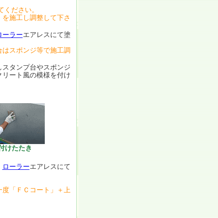
てください。
」を施工し調整して下さ
ローラー
エアレスにて塗
合はスポンジ等で施工調
しスタンプ台やスポンジ
クリート風の模様を付け
付けたたき
・
ローラー
エアレスにて
一度「ＦＣコート」＋上