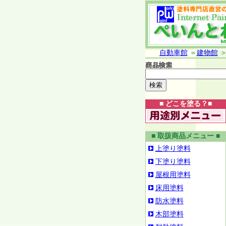
自動車館
＝
建物館
■ どこを塗る？■
■ 取扱商品メニュー ■
上塗り塗料
下塗り塗料
屋根用塗料
床用塗料
防水塗料
木部塗料