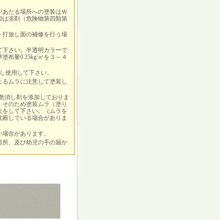
があたる場所への塗装はＷ
00は溶剤（危険物第四類第
ト打放し面の補修を行う場
て下さい。半透明カラーで
量0.25kg/㎡を３～４
し使用して下さい。
よるムラに注意して塗装し
艶消し剤を添加しておりま
。そのため塗装ムラ（塗り
夫をして下さい。（ムラを
沈殿している場合がありま
い場合があります。
暗所、及び幼児の手の届か