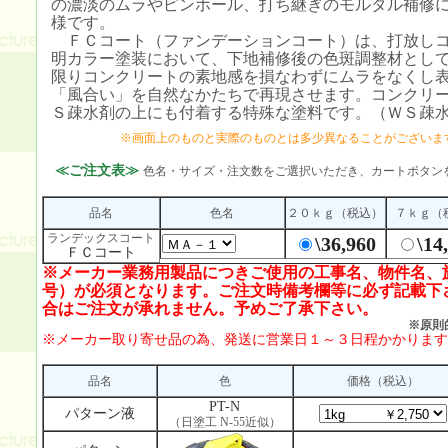
の濃淡のムラやピンホール、打ち継ぎのモルタル補修
様です。
ＦＣコート（ファンデーションコート）は、打放しコ
明カラー塗装において、下地補修後の色斑調整材とし
限りコンクリートの素地感を損なわずにムラをなくし
「風合い」を自然なかたちで再現させます。コンクリ
Ｓ疎水剤の上にも付着する特殊な塗料です。（ＷＳ疎水
※画面上のものと実際のものとは多少異なることがございま
≪ご注文表≫
色名・サイズ・注文数をご選択いただき、カートボタン
品名
色名
２０ｋｇ
（税込）
７ｋｇ
（
ランデックスコート
\36,960
\14
ＦＣコート
※メーカー業務用製品につきご使用の工事名、物件名、
号）が必須となります。ご注文時備考欄等に必ず記載下
合はご注文が承れません。予めご了承下さい。
※原則
※メーカー取り寄せ品の為、発送に営業日１～３日程かかります
品名
色
価格
（税込）
PT-N
パターン液
（日塗工 N-55近似）