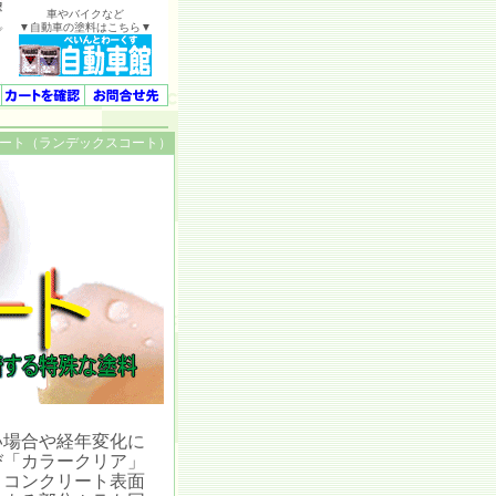
塗
車やバイクなど
▼自動車の塗料はこちら▼
プ
ート（ランデックスコート）
場合や経年変化に
び「カラークリア」
。コンクリート表面