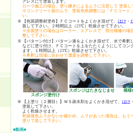
アレスにて塗装します。
ローラ施工の場合、塗り継ぎによるムラに注意して 塗装し
※コンクリート面のムラ、塗装色班調整には「ＦＣコート
い。
④
【色斑調整材塗布】ＦＣコートをよくかき混ぜて、
はけ
・
装して下さい。２時間以上（23℃）乾燥させて下さい。
※全面塗りの場合はローラー、エアレスで、部分補修の場
整して下さい。
⑤
【パターン付け】パターン液をよくかき混ぜて、水で希釈
などに塗り付け、ＦＣコートを上をたたくようにしてコン
ます。１時間以上（23℃）乾燥させて下さい。
※希釈は現場に合わせて濃度を調整して下さい。
スポンジはたきなじませ
模様
スポンジ塗付け
⑥
【上塗り（２層目）】ＷＳ疎水剤をよくかき混ぜて、
はけ
塗装して下さい。
よく乾燥させます。
乾燥後色ムラがないか確かめ、ムラがあった場合は、もう
塗りで直して下さい。
■動画■