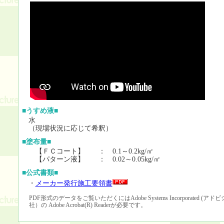
■うすめ液■
水
（現場状況に応じて希釈）
■塗布量■
【ＦＣコート】 ： 0.1～0.2kg/㎡
【パターン液】 ： 0.02～0.05kg/㎡
■公式書類■
・
メーカー発行施工要領書
PDF形式のデータをご覧いただくにはAdobe Systems Incorporated (ア
社）の Adobe Acrobat(R) Readerが必要です。