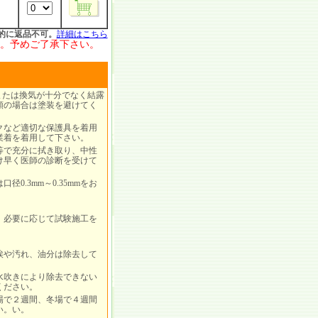
的に返品不可。
詳細はこちら
。予めご了承下さい。
または換気が十分でなく結露
順の場合は塗装を避けてく
クなど適切な保護具を着用
業着を着用して下さい。
等で充分に拭き取り、中性
け早く医師の診断を受けて
.3mm～0.35mmをお
、必要に応じて試験施工を
埃や汚れ、油分は除去して
水吹きにより除去できない
ください。
場で２週間、冬場で４週間
い。い。