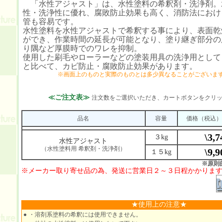
「水性アジャスト」は、水性塗料の希釈剤・洗浄剤。
性・洗浄性に優れ、腐敗防止効果も高く、消防法におけ
管も容易です。
水性塗料を水性アジャストで希釈する事により、表面乾
ができ、作業時間の延長が可能となり、塗り継ぎ部分の
り隅など厚膜時でのワレを抑制。
使用した刷毛やローラーなどの塗装用具の洗浄用として
と比べて、カビ防止・腐敗防止効果があります。
※画面上のものと実際のものとは多少異なることがございま
≪ご注文表≫
注文数をご選択いただき、カートボタンをクリ
品名
容量
価格
（税込）
\3,7
３kg
水性アジャスト
（水性塗料用 希釈剤・洗浄剤）
\9,9
１５kg
※原則
※メーカー取り寄せ品の為、発送に営業日２～３日程かかりま
★使用上の注意★
●
・溶剤系塗料の希釈には使用できません。