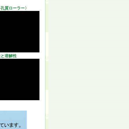
多孔質ローラー〉
性と溶解性