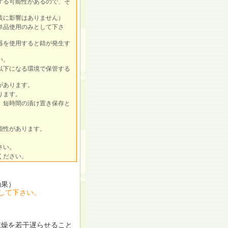
する可能性があるので、そ
装に影響はありません）
単品使用のみとして下さ
器を使用すると錆が発生す
い。
以下になる環境で保管する
があります。
ります。
、短時間の漬け置き保存と
能性があります。
さい。
ください。
効果）
して下さい。
燥を若干遅らせること