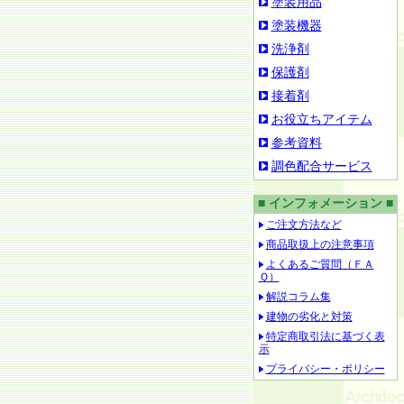
塗装用品
塗装機器
洗浄剤
保護剤
接着剤
お役立ちアイテム
参考資料
調色配合サービス
■ インフォメーション ■
ご注文方法など
商品取扱上の注意事項
よくあるご質問（ＦＡ
Ｑ）
解説コラム集
建物の劣化と対策
特定商取引法に基づく表
示
プライバシー・ポリシー