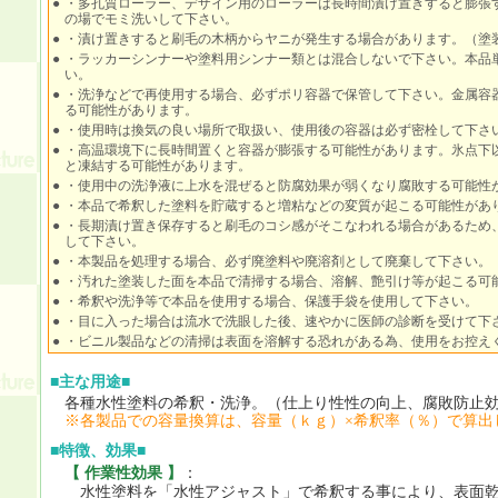
●
・多孔質ローラー、デザイン用のローラーは長時間漬け置きすると膨張
の場でモミ洗いして下さい。
●
・漬け置きすると刷毛の木柄からヤニが発生する場合があります。（塗
●
・ラッカーシンナーや塗料用シンナー類とは混合しないで下さい。本品
い。
●
・洗浄などで再使用する場合、必ずポリ容器で保管して下さい。金属容
る可能性があります。
●
・使用時は換気の良い場所で取扱い、使用後の容器は必ず密栓して下さ
●
・高温環境下に長時間置くと容器が膨張する可能性があります。氷点下
と凍結する可能性があります。
●
・使用中の洗浄液に上水を混ぜると防腐効果が弱くなり腐敗する可能性
●
・本品で希釈した塗料を貯蔵すると増粘などの変質が起こる可能性があ
●
・長期漬け置き保存すると刷毛のコシ感がそこなわれる場合があるため
して下さい。
●
・本製品を処理する場合、必ず廃塗料や廃溶剤として廃棄して下さい。
●
・汚れた塗装した面を本品で清掃する場合、溶解、艶引け等が起こる可
●
・希釈や洗浄等で本品を使用する場合、保護手袋を使用して下さい。
●
・目に入った場合は流水で洗眼した後、速やかに医師の診断を受けて下
●
・ビニル製品などの清掃は表面を溶解する恐れがある為、使用をお控え
■主な用途■
各種水性塗料の希釈・洗浄。（仕上り性性の向上、腐敗防止
※各製品での容量換算は、容量（ｋｇ）×希釈率（％）で算出
■特徴、効果■
【 作業性効果 】
：
水性塗料を「水性アジャスト」で希釈する事により、表面乾