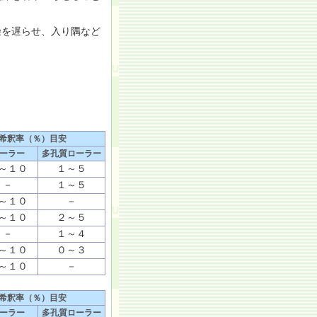
を遅らせ、入り隅など
。
希釈率（％）目安
ーラー
多孔質ローラー
～１０
１～５
－
１～５
～１０
－
～１０
２～５
－
１～４
～１０
０～３
～１０
－
希釈率（％）目安
ーラー
多孔質ローラー