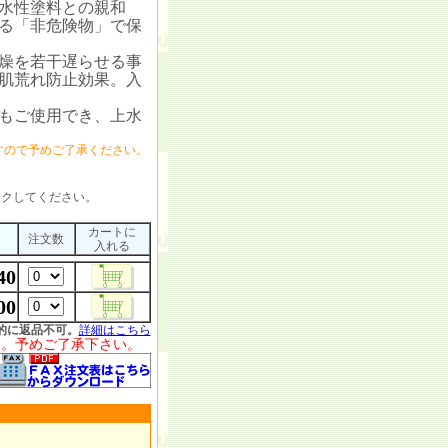
水性塗料との親和
る「非危険物」で保
燥を若干遅らせる事
肌荒れ防止効果。入
もご使用でき、上水
すので予めご了承ください。
ックしてください。
カートに
注文数
入れる
40
00
的に返品不可。
詳細はこちら
す。予めご了承下さい。