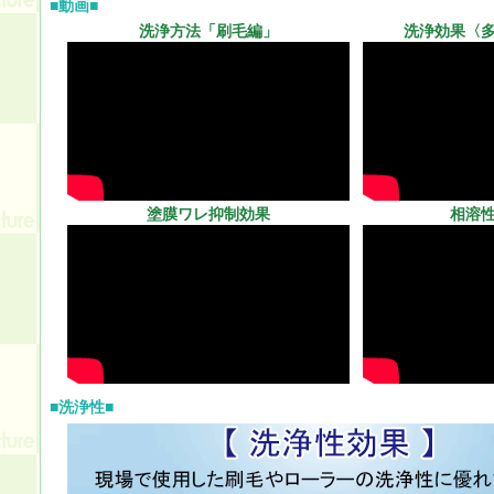
■動画■
洗浄方法「刷毛編」
洗浄効果〈
塗膜ワレ抑制効果
相溶
■洗浄性■