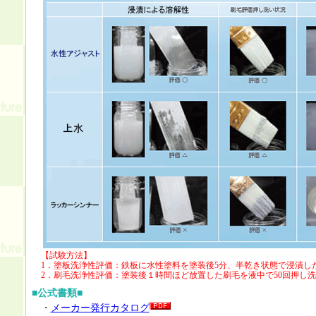
【試験方法】
1．塗板洗浄性評価：鉄板に水性塗料を塗装後5分、半乾き状態で浸漬し
2．刷毛洗浄性評価：塗装後１時間ほど放置した刷毛を液中で50回押し
■公式書類■
・
メーカー発行カタログ