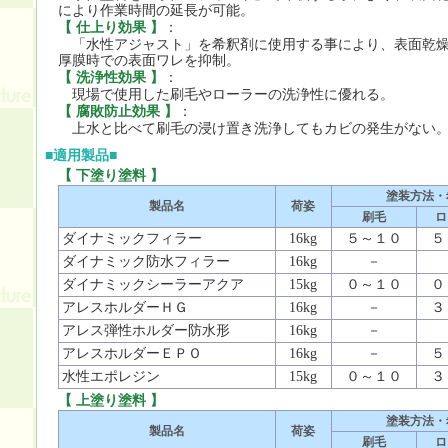
により作業時間の延長が可能。
【 仕上り効果 】
：
「水性アジャスト」を希釈剤に使用する事により、表面乾燥
厚膜時での表面ワレを抑制。
【 洗浄性効果 】
：
現場で使用した刷毛やローラーの洗浄性に優れる。
【 腐敗防止効果 】
：
上水と比べて刷毛の浸け置き洗浄してもカビの発生がない
■適用製品■
【 下塗り塗料 】
塗装方法・
製品名
荷姿
刷毛
ロ
ダイナミックフィラー
16kg
５～１０
５
ダイナミック防水フィラー
16kg
－
ダイナミックシーラーアクア
15kg
０～１０
０
アレスホルダーＨＧ
16kg
－
３
アレス弾性ホルダー防水形
16kg
－
アレスホルダーＥＰＯ
16kg
－
５
水性エポレジン
15kg
０～１０
３
【 上塗り塗料 】
塗装方法・
製品名
荷姿
刷毛
ロ