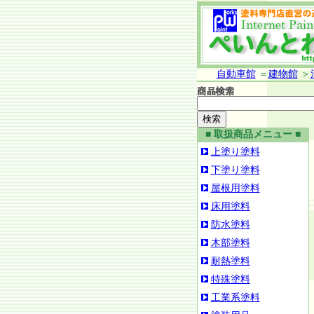
自動車館
＝
建物館
＞
■ 取扱商品メニュー ■
上塗り塗料
下塗り塗料
屋根用塗料
床用塗料
防水塗料
木部塗料
耐熱塗料
特殊塗料
工業系塗料