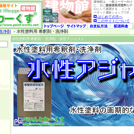
建物館は、一般ユーザー向け
に、主に
建築塗装用塗料
を中
心にして展開する 、インタ
ーネット通販ショップです。
はじめての方へ
このサイトについて
洗浄剤
＞
水性塗料用 希釈剤・洗浄剤
水性塗料用 希釈剤・洗浄剤 水性アジャスト