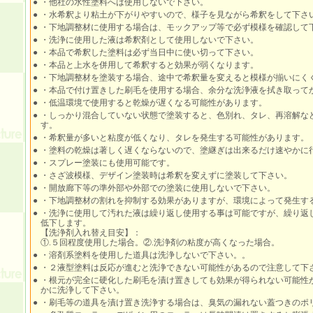
●
・他社の水性塗料へは使用しないで下さい。
●
・水希釈より粘土が下がりやすいので、様子を見ながら希釈をして下さ
●
・下地調整材に使用する場合は、モックアップ等で必ず模様を確認して
●
・洗浄に使用した液は希釈剤として使用しないで下さい。
●
・本品で希釈した塗料は必ず当日中に使い切って下さい。
●
・本品と上水を併用して希釈すると効果が弱くなります。
●
・下地調整材を塗装する場合、途中で希釈量を変えると模様が揃いにく
●
・本品で付け置きした刷毛を使用する場合、余分な洗浄液を拭き取って
●
・低温環境で使用すると乾燥が遅くなる可能性があります。
●
・しっかり混合していない状態で塗装すると、色別れ、タレ、再溶解な
す。
●
・希釈量が多いと粘度が低くなり、タレを発生する可能性があります。
●
・塗料の乾燥は著しく遅くならないので、塗継ぎは出来るだけ速やかに
●
・スプレー塗装にも使用可能です。
●
・さざ波模様、デザイン塗装時は希釈を変えずに塗装して下さい。
●
・開放廊下等の準外部や外部での塗装に使用しないで下さい。
●
・下地調整材の割れを抑制する効果がありますが、環境によって発生す
●
・洗浄に使用して汚れた液は繰り返し使用する事は可能ですが、繰り返
低下します。
【洗浄剤入れ替え目安】：
①.５回程度使用した場合。②.洗浄剤の粘度が高くなった場合。
●
・溶剤系塗料を使用した道具は洗浄しないで下さい。。
●
・２液型塗料は反応が進むと洗浄できない可能性があるので注意して下
●
・根元が完全に硬化した刷毛を漬け置きしても効果が得られない可能性
かに洗浄して下さい。
●
・刷毛等の道具を漬け置き洗浄する場合は、臭気の漏れない蓋つきのポ