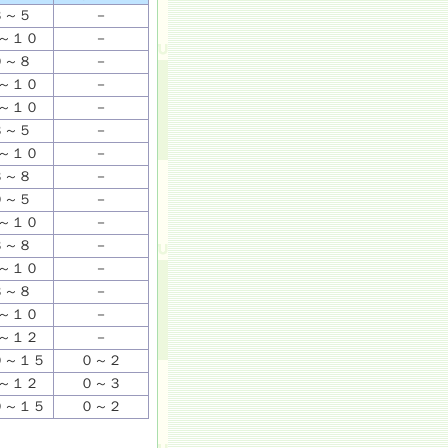
３～５
－
～１０
－
０～８
－
～１０
－
～１０
－
３～５
－
～１０
－
３～８
－
０～５
－
～１０
－
３～８
－
～１０
－
３～８
－
～１０
－
～１２
－
０～１５
０～２
～１２
０～３
０～１５
０～２