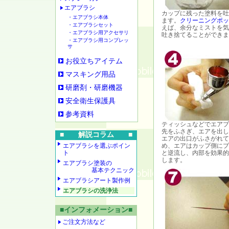
エアブラシ
カップに残った塗料を吐
・エアブラシ本体
ます。
クリーニングポッ
・エアブラシセット
えば、余分なミストを気
・エアブラシ用アクセサリ
吐き捨てることができま
・エアブラシ用コンプレッ
サ
お役立ちアイテム
マスキング用品
研磨剤・研磨機器
安全衛生保護具
参考資料
ティッシュなどでエアブ
先をふさぎ、エアを出し
■ 解説コラム ■
エアの出口がふさがれて
エアブラシを選ぶポイン
め、エアはカップ側にブ
ト
と逆流し、内部を効果的
します。
エアブラシ塗装の
基本テクニック
エアブラシアート製作例
エアブラシの洗浄法
■インフォメーション■
ご注文方法など