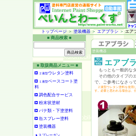
トップページ
＞
塗装機器
＞
エアブラシ
＞
エア
■ 商品検索 ■
塗装機器
エアブラ
■ 取扱商品メニュー ■
もっとも一般的なダ
ウレタン塗料
２液型
その他のタイプのエ
ベースコート塗
１液型
で、ご参考になさっ
料
２液型ウレタン塗料を使用し
す。必要と思われる場合は、
調色配合サービス
粉末状塗材
パテ類・下塗塗料
缶スプレー塗料
塗装機器
スプレーガン