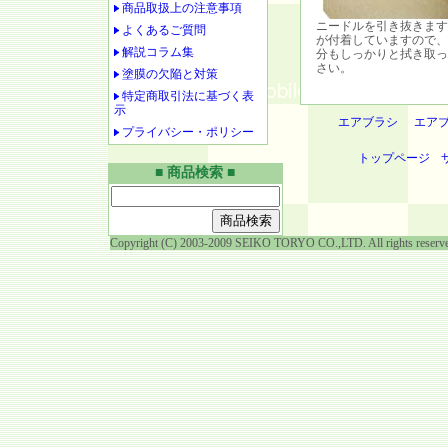
商品取扱上の注意事項
ニードルを引き抜きます
よくあるご質問
が付着していますので、
解説コラム集
分もしっかりと拭き取っ
さい。
塗膜の欠陥と対策
特定商取引法に基づく表
示
エアブラシ
エア
プライバシー・ポリシー
トップページ
■ 商品検索 ■
Copyright (C) 2003-2009 SEIKO TORYO CO.,LTD. All rights reserv